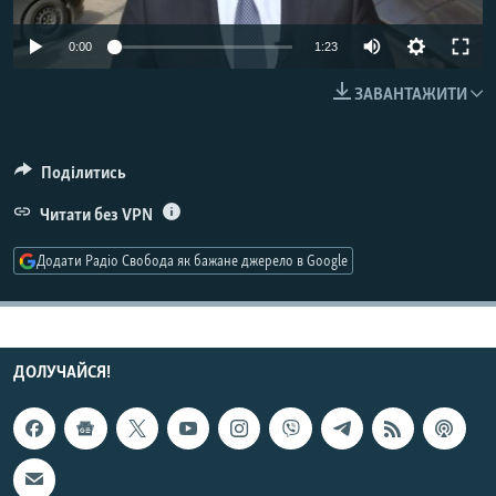
МУЛЬТИМЕДІА
0:00
1:23
ФОТО
ЗАВАНТАЖИТИ
СПЕЦПРОЄКТИ
ПОДКАСТИ
Поділитись
КРИМ РЕАЛІЇ
Читати без VPN
РУС
Додати Радіо Свобода як бажане джерело в Google
УКР
КТАТ
ДОЛУЧАЙСЯ!
ДОЛУЧАЙСЯ!