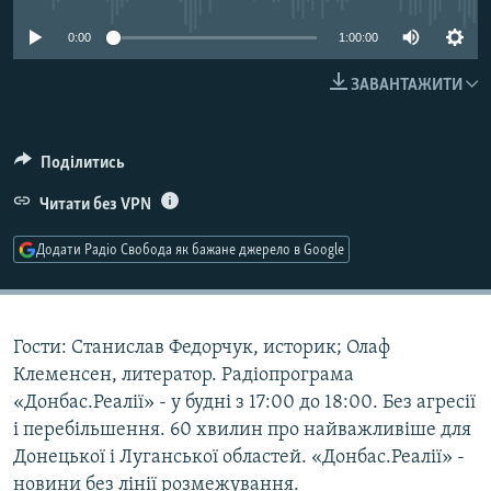
МУЛЬТИМЕДІА
0:00
1:00:00
ФОТО
ЗАВАНТАЖИТИ
СПЕЦПРОЄКТИ
ПОДКАСТИ
Поділитись
КРИМ РЕАЛІЇ
Читати без VPN
РУС
Додати Радіо Свобода як бажане джерело в Google
УКР
КТАТ
Гости: Станислав Федорчук, историк; Олаф
ДОЛУЧАЙСЯ!
Клеменсен, литератор. Радіопрограма
«Донбас.Реалії» - у будні з 17:00 до 18:00. Без агресії
і перебільшення. 60 хвилин про найважливіше для
Донецької і Луганської областей. «Донбас.Реалії» -
новини без лінії розмежування.