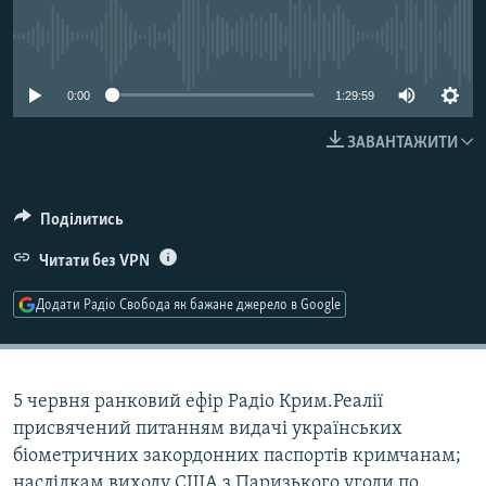
МУЛЬТИМЕДІА
No media source currently available
ФОТО
СПЕЦПРОЄКТИ
0:00
1:29:59
ПОДКАСТИ
ЗАВАНТАЖИТИ
КРИМ РЕАЛІЇ
Поділитись
РУС
Читати без VPN
УКР
КТАТ
Додати Радіо Свобода як бажане джерело в Google
ДОЛУЧАЙСЯ!
5 червня ранковий ефір Радіо Крим.Реалії
присвячений питанням видачі українських
біометричних закордонних паспортів кримчанам;
наслідкам виходу США з Паризького угоди по