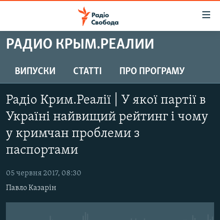
Доступність
посилання
Перейти
РАДИО КРЫМ.РЕАЛИИ
до
РАДІО СВОБОДА – 70 РОКІВ
основного
ВСЕ ЗА ДОБУ
ВИПУСКИ
СТАТТІ
ПРО ПРОГРАМУ
матеріалу
СТАТТІ
Перейти
Радіо Крим.Реалії | У якої партії в
до
ВІЙНА
ПОЛІТИКА
основної
Україні найвищий рейтинг і чому
РОСІЙСЬКА «ФІЛЬТРАЦІЯ»
ЕКОНОМІКА
навігації
у кримчан проблеми з
Перейти
ДОНБАС.РЕАЛІЇ
СУСПІЛЬСТВО
паспортами
до
КРИМ.РЕАЛІЇ
КУЛЬТУРА
пошуку
05 червня 2017, 08:30
ТИ ЯК?
СПОРТ
Павло Казарін
СХЕМИ
УКРАЇНА
КИТАЙ.ВИКЛИКИ
СВІТ