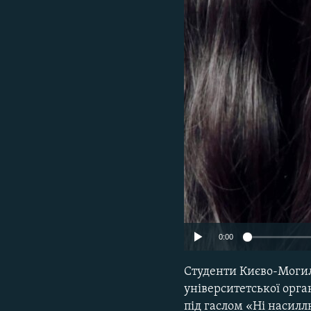
КИТАЙ.ВИКЛИКИ
МУЛЬТИМЕДІА
ФОТО
СПЕЦПРОЄКТИ
ПОДКАСТИ
0:00
Студенти Києво-Могиля
університетської орга
під гаслом «Ні насилл