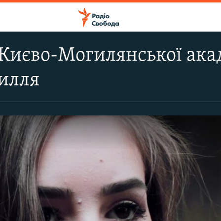
Києво-Могилянської ака
илля