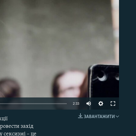
able
2:33
ЗАВАНТАЖИТИ
ції
EMBED
провести захід
у сексизмі – це