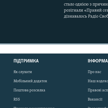
стало однією з причин 
розігнали «Правий сек
дізнавалось Радіо Сво
КРИМ РЕАЛІЇ
РУС
ПІДТРИМКА
ІНФОРМА
УКР
КТАТ
Як слухати
Про нас
Мобільний додаток
Наш кодек
ДОЛУЧАЙСЯ!
Поштова розсилка
Правові ас
RSS
Вакансії