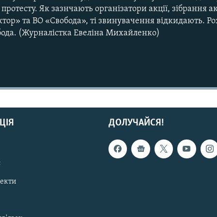
протесту. Як зазнчають організатори акції, зібрання ак
тор» та ВО «Свобода», ті звинувачення відкидають. Ро
бода. (Журналістка Евеліна Михайленко)
ЦІЯ
ДОЛУЧАЙСЯ!
с
пекти