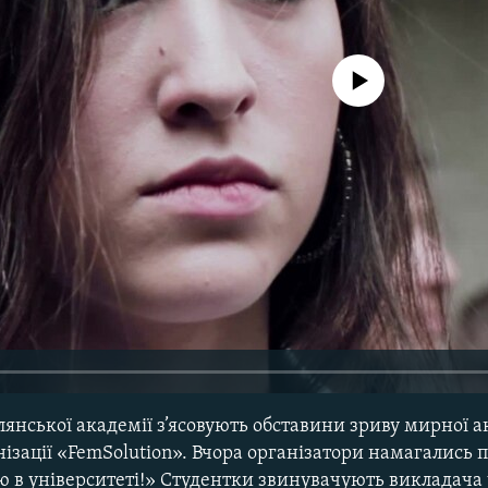
No media source currently avail
нської академії з’ясовують обставини зриву мирної ак
нізації «FemSolution». Вчора організатори намагались 
ю в університеті!» Студентки звинувачують викладача 