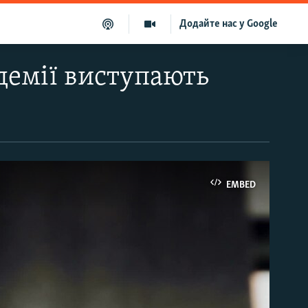
Додайте нас у Google
демії виступають
EMBED