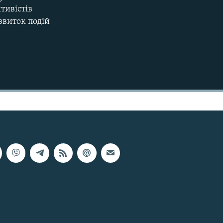
тивістів
звиток подій