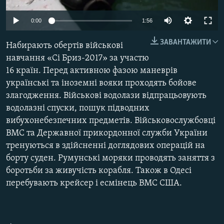
МУЛЬТИМЕДІА
0:00
1:56
ФОТО
ЗАВАНТАЖИТИ
СПЕЦПРОЄКТИ
Набирають обертів військові
навчання «Сі Бриз-2017» за участю
ПОДКАСТИ
16 країн. Перед активною фазою маневрів
українські та іноземні вояки проходять бойове
КРИМ РЕАЛІЇ
злагодження. Військові водолази відпрацьовують
РУС
водолазні спуски, пошук підводних
вибухонебезпечних предметів. Військовослужбовці
УКР
ВМС та Державної прикордонної служби України
КТАТ
тренуються в здійсненні доглядових операцій на
борту суден. Румунські моряки проводять заняття з
ДОЛУЧАЙСЯ!
боротьби за живучість корабля. Також в Одесі
перебувають крейсер і есмінець ВМС США.