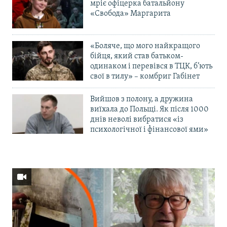
мріє офіцерка батальйону
«Свобода» Маргарита
«Боляче, що мого найкращого
бійця, який став батьком-
одинаком і перевівся в ТЦК, б’ють
свої в тилу» – комбриг Габінет
Вийшов з полону, а дружина
виїхала до Польщі. Як після 1000
днів неволі вибратися «із
психологічної і фінансової ями»