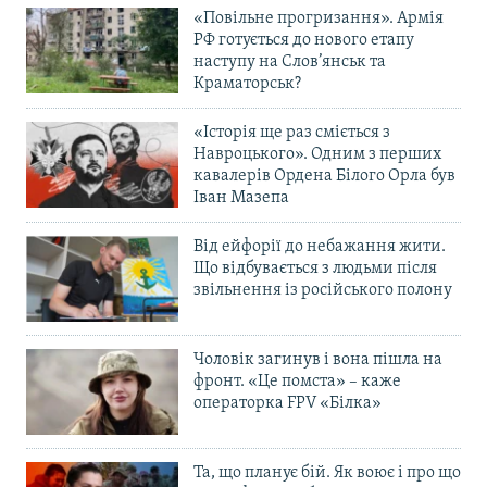
«Повільне прогризання». Армія
РФ готується до нового етапу
наступу на Слов’янськ та
Краматорськ?
«Історія ще раз сміється з
Навроцького». Одним з перших
кавалерів Ордена Білого Орла був
Іван Мазепа
Від ейфорії до небажання жити.
Що відбувається з людьми після
звільнення із російського полону
Чоловік загинув і вона пішла на
фронт. «Це помста» – каже
операторка FPV «Білка»
Та, що планує бій. Як воює і про що