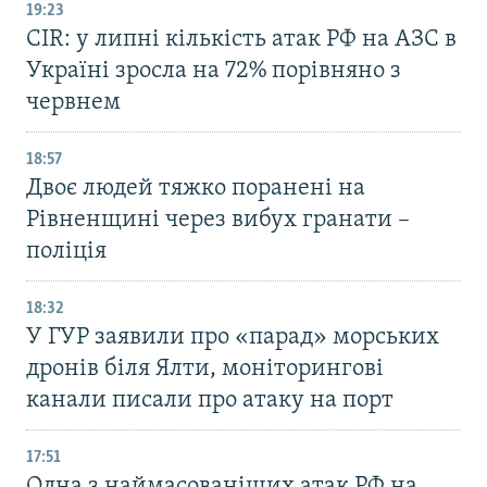
19:23
CIR: у липні кількість атак РФ на АЗС в
Україні зросла на 72% порівняно з
червнем
18:57
Двоє людей тяжко поранені на
Рівненщині через вибух гранати –
поліція
18:32
У ГУР заявили про «парад» морських
дронів біля Ялти, моніторингові
канали писали про атаку на порт
17:51
Одна з наймасованіших атак РФ на