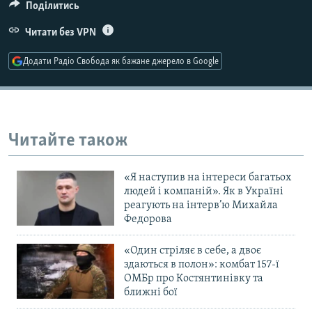
Поділитись
Усі сайти RFE/RL
Читати без VPN
Додати Радіо Свобода як бажане джерело в Google
Читайте також
«Я наступив на інтереси багатьох
людей і компаній». Як в Україні
реагують на інтерв’ю Михайла
Федорова
«Один стріляє в себе, а двоє
здаються в полон»: комбат 157-ї
ОМБр про Костянтинівку та
ближні бої