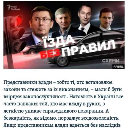
МУЛЬТИМЕДІА
ФОТО
СПЕЦПРОЄКТИ
ПОДКАСТИ
КРИМ РЕАЛІЇ
РУС
УКР
КТАТ
Представники влади – тобто ті, хто встановлює
закони та стежить за їх виконанням, – мали б бути
ДОЛУЧАЙСЯ!
взірцем законослухняності. Натомість в Україні все
часто навпаки: той, хто має владу в руках, з
легкістю уникає справедливого покарання. А
безкарність, як відомо, породжує вседозволеність.
Якщо представникам влади вдається без наслідків