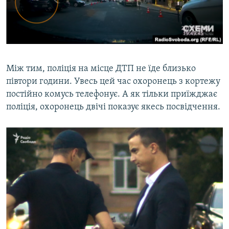
Між тим, поліція на місце ДТП не їде близько
півтори години. Увесь цей час охоронець з кортежу
постійно комусь телефонує. А як тільки приїжджає
поліція, охоронець двічі показує якесь посвідчення.