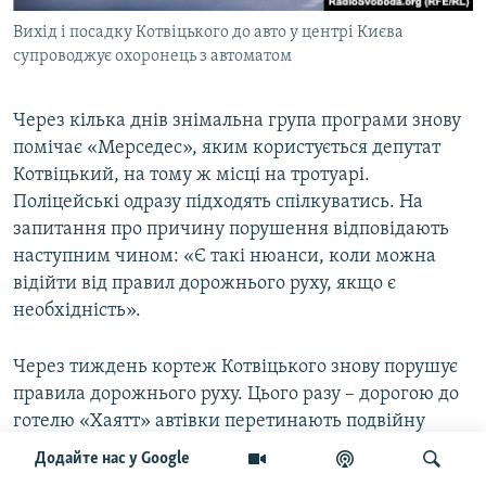
Вихід і посадку Котвіцького до авто у центрі Києва
супроводжує охоронець з автоматом
Через кілька днів знімальна група програми знову
помічає «Мерседес», яким користується депутат
Котвіцький, на тому ж місці на тротуарі.
Поліцейські одразу підходять спілкуватись. На
запитання про причину порушення відповідають
наступним чином: «Є такі нюанси, коли можна
відійти від правил дорожнього руху, якщо є
необхідність».
Через тиждень кортеж Котвіцького знову порушує
правила дорожнього руху. Цього разу – дорогою до
готелю «Хаятт» автівки перетинають подвійну
суцільну лінію. І це тоді, коли до перехрестя, де
Додайте нас у Google
можна розвернутися, залишається близько ста