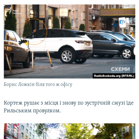
Борис Ложкін біля того ж офісу
​Кортеж рушає з місця і знову по зустрічній смузі їде
Рильським провулком.