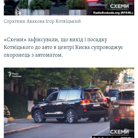
Соратник Авакова Ігор Котвіцький
«Схеми» зафіксували, що вихід і посадку
Котвіцького до авто в центрі Києва супроводжує
охоронець з автоматом.