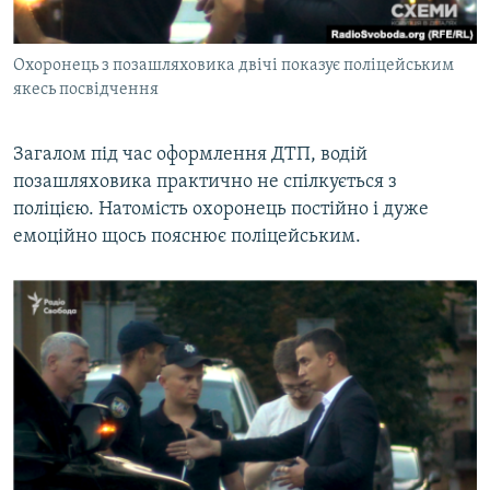
Охоронець з позашляховика двічі показує поліцейським
якесь посвідчення
Загалом під час оформлення ДТП, водій
позашляховика практично не спілкується з
поліцією. Натомість охоронець постійно і дуже
емоційно щось пояснює поліцейським.