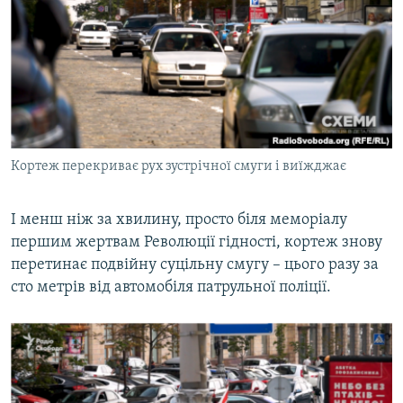
Кортеж перекриває рух зустрічної смуги і виїжджає
І менш ніж за хвилину, просто біля меморіалу
першим жертвам Революції гідності, кортеж знову
перетинає подвійну суцільну смугу – цього разу за
сто метрів від автомобіля патрульної поліції.