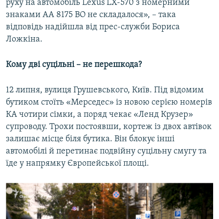
руху на автомобіль Lexus LX-570 з номерними
знаками АА 8175 ВО не складалося», – така
відповідь надійшла від прес-служби Бориса
Ложкіна.
Кому дві суцільні – не перешкода?
12 липня, вулиця Грушевського, Київ. Під відомим
бутиком стоїть «Мерседес» із новою серією номерів
КА чотири сімки, а поряд чекає «Ленд Крузер»
супроводу. Трохи постоявши, кортеж із двох автівок
залишає місце біля бутика. Він блокує інші
автомобілі й перетинає подвійну суцільну смугу та
їде у напрямку Європейської площі.