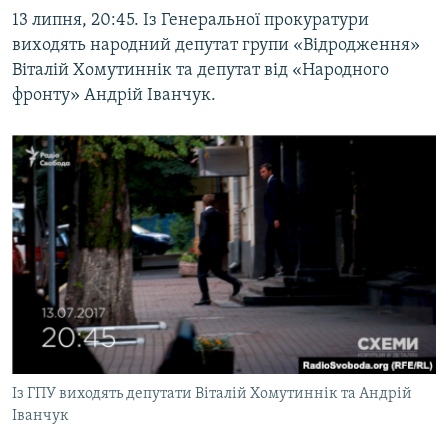
13 липня, 20:45. Із Генеральної прокуратури
виходять народний депутат групи «Відродження»
Віталій Хомутиннік та депутат від «Народного
фронту» Андрій Іванчук.
Із ГПУ виходять депутати Віталій Хомутиннік та Андрій
Іванчук