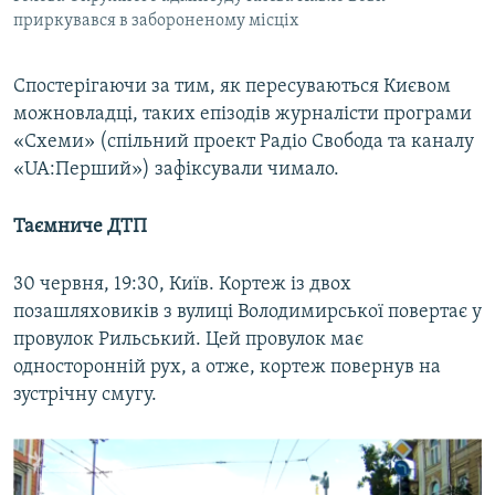
приркувався в забороненому місціх
Спостерігаючи за тим, як пересуваються Києвом
можновладці, таких епізодів журналісти програми
«Схеми» (спільний проект Радіо Свобода та каналу
«UA:Перший») зафіксували чимало.
Таємниче ДТП
30 червня, 19:30, Київ. Кортеж із двох
позашляховиків з вулиці Володимирської повертає у
провулок Рильський. Цей провулок має
односторонній рух, а отже, кортеж повернув на
зустрічну смугу.