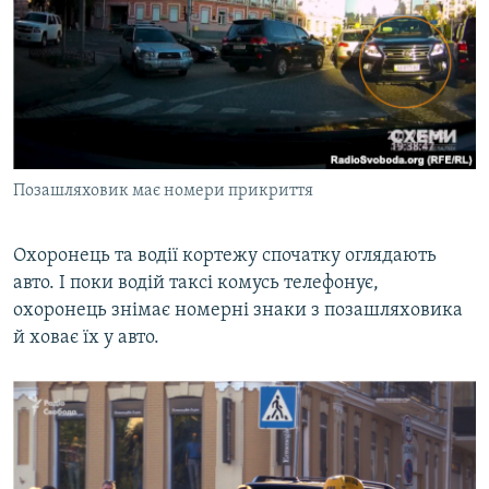
Позашляховик має номери прикриття
Охоронець та водії кортежу спочатку оглядають
авто. І поки водій таксі комусь телефонує,
охоронець знімає номерні знаки з позашляховика
й ховає їх у авто.