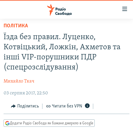
Доступність
посилання
Перейти
ПОЛІТИКА
до
РАДІО СВОБОДА – 70 РОКІВ
Їзда без правил. Луценко,
основного
ВСЕ ЗА ДОБУ
матеріалу
Котвіцький, Ложкін, Ахметов та
СТАТТІ
Перейти
інші VIP-порушники ПДР
до
ВІЙНА
ПОЛІТИКА
(спецрозслідування)
основної
РОСІЙСЬКА «ФІЛЬТРАЦІЯ»
ЕКОНОМІКА
навігації
Михайло Ткач
Перейти
ДОНБАС.РЕАЛІЇ
СУСПІЛЬСТВО
до
03 серпня 2017, 22:50
КРИМ.РЕАЛІЇ
КУЛЬТУРА
пошуку
ТИ ЯК?
Поділитись
Читати без VPN
СПОРТ
СХЕМИ
УКРАЇНА
Додати Радіо Свобода як бажане джерело в Google
КИТАЙ.ВИКЛИКИ
СВІТ