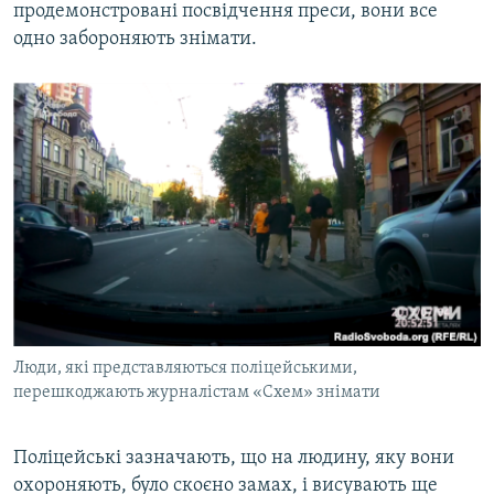
продемонстровані посвідчення преси, вони все
одно забороняють знімати.
Люди, які представляються поліцейськими,
перешкоджають журналістам «Схем» знімати
Поліцейські зазначають, що на людину, яку вони
охороняють, було скоєно замах, і висувають ще