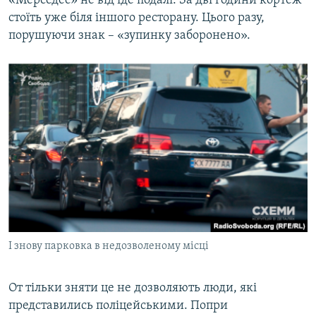
«Мерседес» не від’їде подалі. За дві години кортеж
стоїть уже біля іншого ресторану. Цього разу,
порушуючи знак – «зупинку заборонено».
І знову парковка в недозволеному місці
От тільки зняти це не дозволяють люди, які
представились поліцейськими. Попри