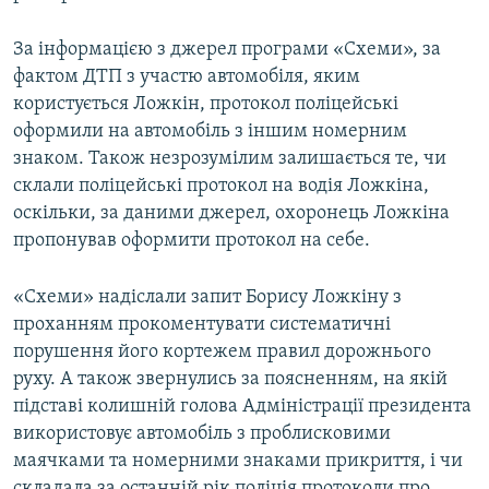
За інформацією з джерел програми «Схеми», за
фактом ДТП з участю автомобіля, яким
користується Ложкін, протокол поліцейські
оформили на автомобіль з іншим номерним
знаком. Також незрозумілим залишається те, чи
склали поліцейські протокол на водія Ложкіна,
оскільки, за даними джерел, охоронець Ложкіна
пропонував оформити протокол на себе.
«Схеми» надіслали запит Борису Ложкіну з
проханням прокоментувати систематичні
порушення його кортежем правил дорожнього
руху. А також звернулись за поясненням, на якій
підставі колишній голова Адміністрації президента
використовує автомобіль з проблисковими
маячками та номерними знаками прикриття, і чи
складала за останній рік поліція протоколи про