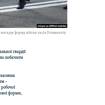
 нагадує форму військ часів Гетьманату
льної гвардії
уло побачити
йськовим
им –
 робочої
ової форми,