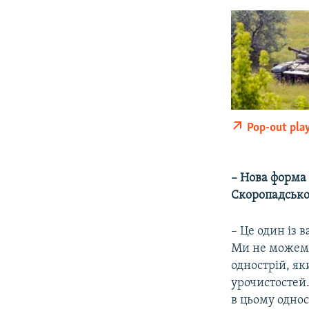
Pop-out pla
– Нова форма 
Скоропадсько
– Це один із
Ми не можемо
однострій, я
урочистостей.
в цьому однос