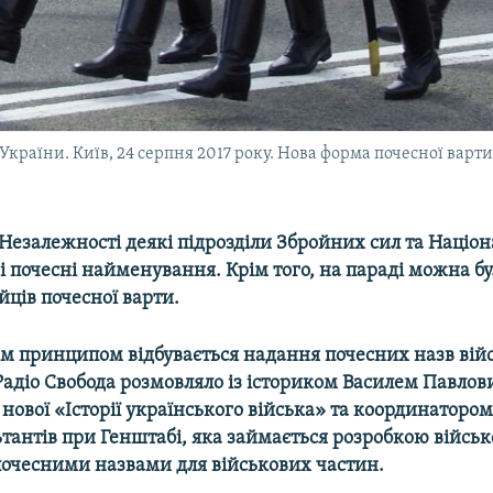
країни. Київ, 24 серпня 2017 року. Нова форма почесної варти
Незалежності деякі підрозділи Збройних сил та Націона
 почесні найменування. Крім того, на параді можна б
йців почесної варти.
ким принципом відбувається надання почесних назв ві
Радіо Свобода розмовляло із істориком Василем Павлов
ової «Історії українського війська» та координатором
тантів при Генштабі, яка займається розробкою військ
почесними назвами для військових частин.