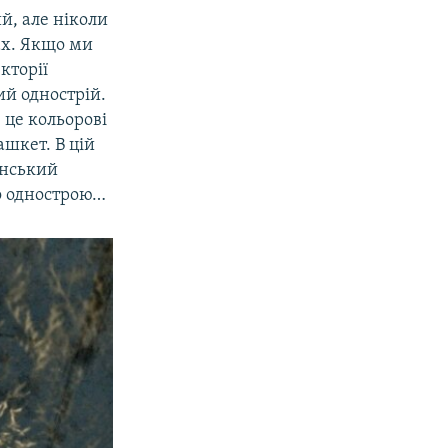
й, але ніколи
ах. Якщо ми
кторії
й однострій.
 це кольорові
ашкет. В цій
анський
о однострою…