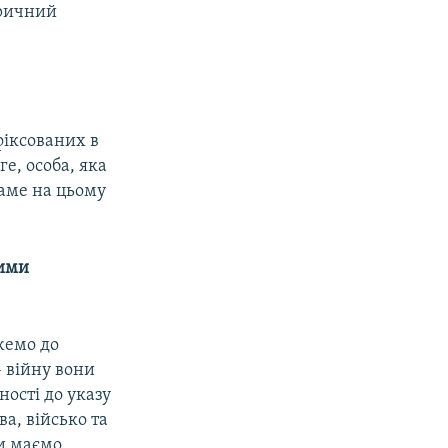
оричний
фіксованих в
е, особа, яка
саме на цьому
ними
жемо до
– війну вони
ності до указу
ва, військо та
Ми маємо