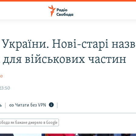
України. Нові-старі назв
 для військових частин
ло
23:50
ь
Читати без VPN
обода як бажане джерело в Google