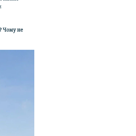
и
? Чому не