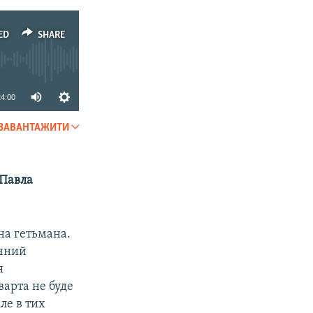
ED
SHARE
24:00
ЗАВАНТАЖИТИ
SHARE
 Павла
на гетьмана.
ичний
я
варта не буде
ле в тих