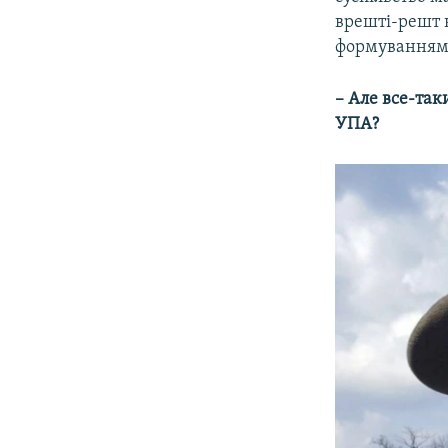
врешті-решт 
формуванням
– Але все-так
УПА?