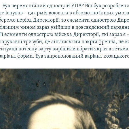
– Був церемонійний однострій УПА? Він був розроблени
не існував – ця армія воювала в абсолютно інших умов
беремо період Директорії, то елементи однострою Дире
більшим чином зараз увійшли в повсякденний парадни
Ті елементи однострою війська Директорії, які зараз є –
нарукавні тризуби, це англійський покрій френча, це к
ситуації почесну варту вирішили вбрати якраз в гетьм
варіант форми. Був запропонований варіант козацьког