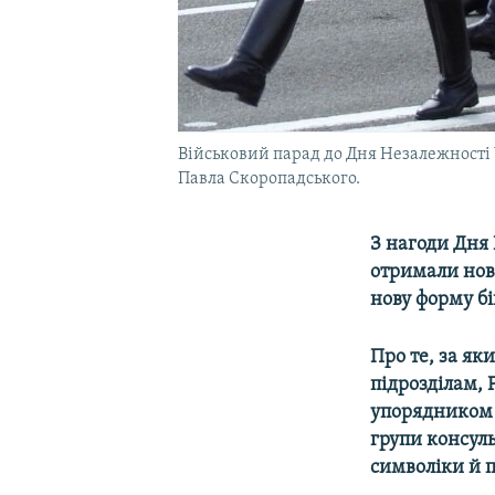
Військовий парад до Дня Незалежності У
Павла Скоропадського.
З нагоди Дня 
отримали нові
нову форму бі
Про те, за я
підрозділам, 
упорядником н
групи консуль
символіки й 