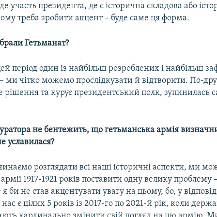
уде участь президента, де є історична складова або іст
ому треба зробити акцент – буде саме ця форма.
обрали Гетьманат?
ей період один із найбільш розроблених і найбільш за
– ми чітко можемо прослідкувати й відтворити. По-друг
е рішення та курує президентський полк, зупинилась 
 куратора не бентежить, що гетьманська армія визнач
е уславилася?
чинаємо розглядати всі наші історичні аспекти, ми мо
армії 1917-1921 років поставити одну велику проблему 
 я би не став акцентувати увагу на цьому, бо, у відповід
нас є цілих 5 років із 2017-го по 2021-й рік, коли держа
мають кардинально змінити свій погляд на цю армію. 