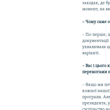
заходах, де б
момент, на як
– Чому саме 
– По-перше, ц
документації 
ухвалювала ц
варіанті.
– Вас і цього
перемогами н
– Якщо ми по
кожної нашої 
програли. Але
президента, у 
суспільство 