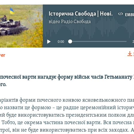
Історична Свобода | Нові-старі назви для військових частин ЗСУ
EMB
відео
Радіо Свобода
No media source currently available
0:00
yer
EMBED
почесної варти нагадує форму військ часів Гетьманату
го.
 варіантів форми почесного конвою ясновельможного па
 назвати це формою – це радше церемонійний істор
кий буде використовуватись президентським полком дл
 Тобто, це окрема частина почесної варти. Вся почесна 
трої, він не буде використовуватись при всіх заходах. А