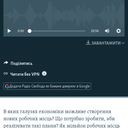
МУЛЬТИМЕДІА
ФОТО
No media source currently available
СПЕЦПРОЄКТИ
0:00
29:59
ПОДКАСТИ
ЗАВАНТАЖИТИ
КРИМ РЕАЛІЇ
РУС
Поділитись
УКР
Читати без VPN
КТАТ
Додати Радіо Свобода як бажане джерело в Google
ДОЛУЧАЙСЯ!
В яких галузях економіки можливе створення
нових робочих місць? Що потрібно зробити, аби
реалізувати такі плани? Як мільйон робочих місць