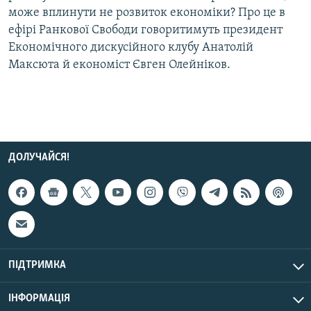
може вплинути не розвиток економіки? Про це в
Усі сайти RFE/RL
ефірі Ранкової Свободи говоритимуть президент
Економічного дискусійного клубу Анатолій
Максюта й економіст Євген Олейніков.
ДОЛУЧАЙСЯ!
ПІДТРИМКА
ІНФОРМАЦІЯ