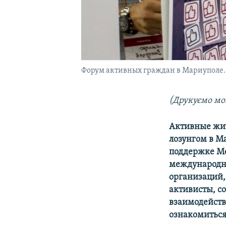
Форум активных граждан в Мариуполе. Г
(Друкує
мо
мо
Активные жит
лозунгом в М
поддержке Ме
международно
организаций,
активисты, с
взаимодейств
ознакомиться