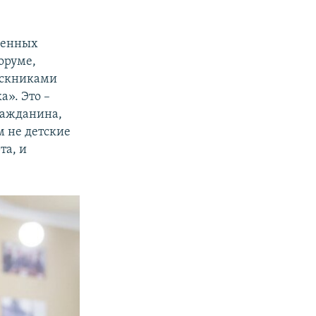
твенных
оруме,
ускниками
». Это –
ражданина,
м не детские
та, и