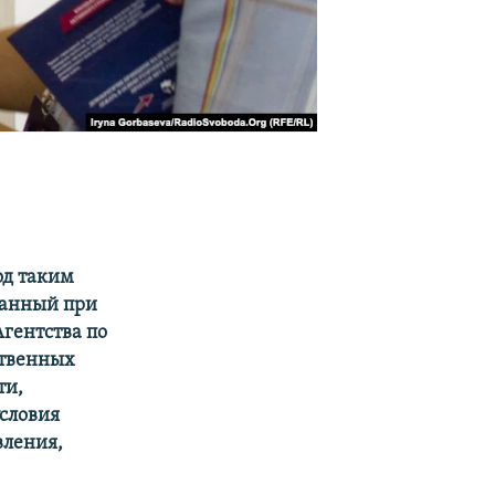
од таким
ванный при
Агентств
а
по
ственных
ти,
словия
вления,