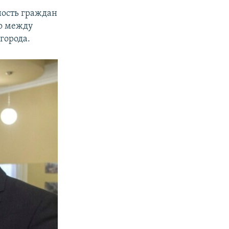
ность граждан
во между
города.