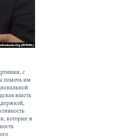
ртиями, с
ы помочь им
ациональной
дская власть
ддержкой,
ктивность
и, которые и
вность
ого