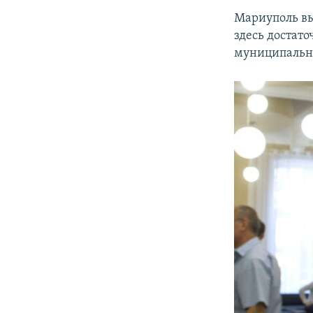
​Мариуполь в
здесь достат
муниципально