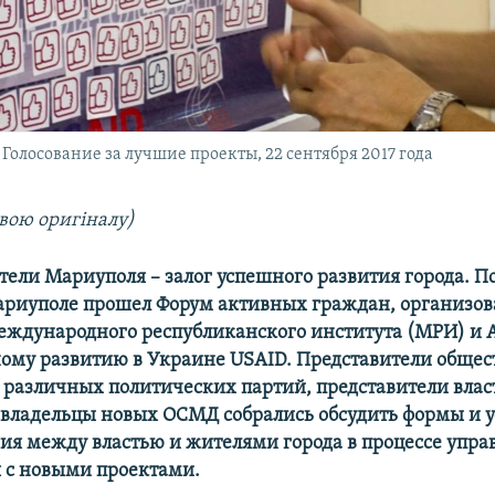
олосование за лучшие проекты, 22 сентября 2017 года
вою оригіналу)
ели Мариуполя – залог успешного развития города. П
ариуполе прошел Форум активных граждан, организо
ждународного республиканского института (МРИ) и 
му развитию в Украине USAID. Представители обще
 различных политических партий, представители влас
овладельцы новых ОСМД собрались обсудить формы и у
ия между властью и жителями города в процессе упра
 с новыми проектами.