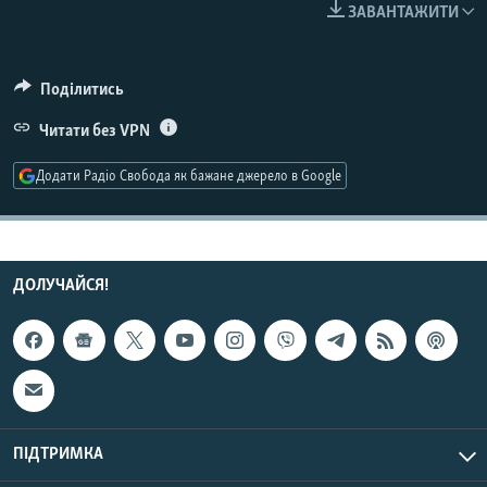
ЗАВАНТАЖИТИ
МУЛЬТИМЕДІА
ФОТО
Поділитись
СПЕЦПРОЄКТИ
Читати без VPN
ПОДКАСТИ
Додати Радіо Свобода як бажане джерело в Google
КРИМ РЕАЛІЇ
РУС
УКР
ДОЛУЧАЙСЯ!
КТАТ
ДОЛУЧАЙСЯ!
ПІДТРИМКА