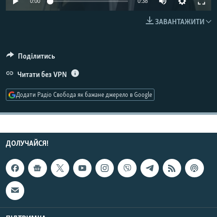
0:00
0:38
МУЛЬТИМЕДІА
ЗАВАНТАЖИТИ
ФОТО
СПЕЦПРОЄКТИ
Поділитись
ПОДКАСТИ
Читати без VPN
КРИМ РЕАЛІЇ
Додати Радіо Свобода як бажане джерело в Google
РУС
УКР
КТАТ
ДОЛУЧАЙСЯ!
ДОЛУЧАЙСЯ!