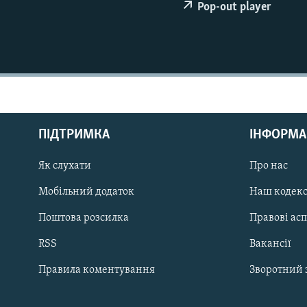
МУЛЬТИМЕДІА
Pop-out player
ФОТО
СПЕЦПРОЄКТИ
ПОДКАСТИ
ПІДТРИМКА
ІНФОРМА
Як слухати
Про нас
КРИМ РЕАЛІЇ
РУС
Мобільний додаток
Наш кодек
УКР
Поштова розсилка
Правові ас
КТАТ
RSS
Вакансії
Правила коментування
Зворотний 
ДОЛУЧАЙСЯ!