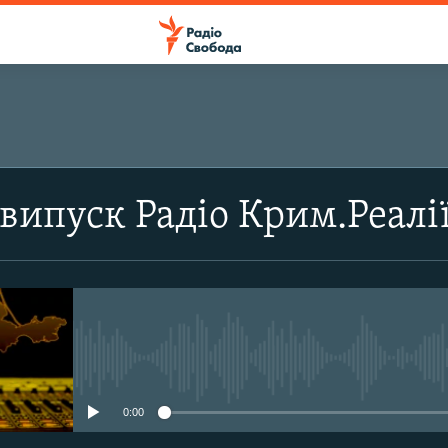
випуск Радіо Крим.Реалі
No media source currently avail
0:00