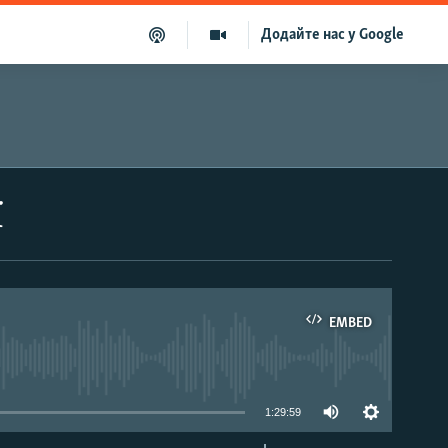
Додайте нас у Google
ї
EMBED
able
1:29:59