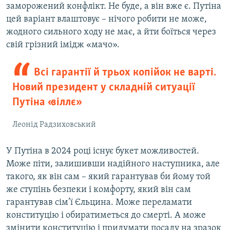
заморожений конфлікт. Не буде, а він вже є. Путіна
цей варіант влаштовує – нічого робити не може,
жодного сильного ходу не має, а йти боїться через
свій грізний імідж «мачо».
Всі гарантії й трьох копійок не варті.
Новий президент у складній ситуації
Путіна «зіллє»
Леонід Радзиховський
У Путіна в 2024 році існує букет можливостей.
Може піти, залишивши надійного наступника, але
такого, як він сам – який гарантував би йому той
же ступінь безпеки і комфорту, який він сам
гарантував сім’ї Єльцина. Може переламати
конституцію і обиратиметься до смерті. А може
змінити конституцію і придумати посаду на зразок