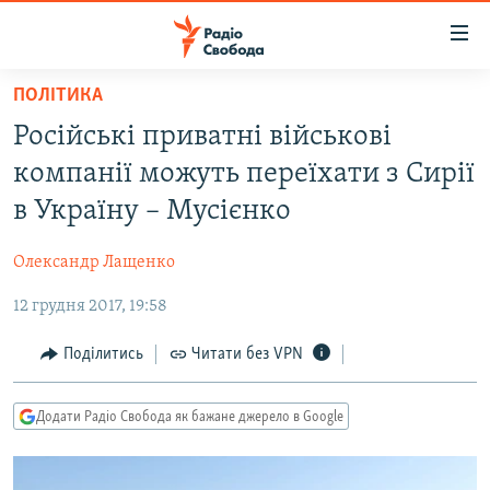
Доступність
посилання
Перейти
ПОЛІТИКА
до
РАДІО СВОБОДА – 70 РОКІВ
Російські приватні військові
основного
ВСЕ ЗА ДОБУ
матеріалу
компанії можуть переїхати з Сирії
СТАТТІ
Перейти
в Україну – Мусієнко
до
ВІЙНА
ПОЛІТИКА
основної
Олександр Лащенко
РОСІЙСЬКА «ФІЛЬТРАЦІЯ»
ЕКОНОМІКА
навігації
Перейти
12 грудня 2017, 19:58
ДОНБАС.РЕАЛІЇ
СУСПІЛЬСТВО
до
КРИМ.РЕАЛІЇ
КУЛЬТУРА
Поділитись
Читати без VPN
пошуку
ТИ ЯК?
СПОРТ
Додати Радіо Свобода як бажане джерело в Google
СХЕМИ
УКРАЇНА
КИТАЙ.ВИКЛИКИ
СВІТ