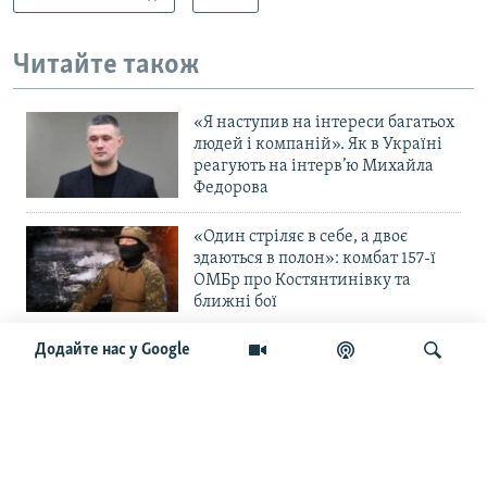
Читайте також
«Я наступив на інтереси багатьох
людей і компаній». Як в Україні
реагують на інтерв’ю Михайла
Федорова
«Один стріляє в себе, а двоє
здаються в полон»: комбат 157-ї
ОМБр про Костянтинівку та
ближні бої
Додайте нас у Google
«Повільне прогризання». Армія
РФ готується до нового етапу
наступу на Слов’янськ та
Краматорськ?
Шукати
«Історія ще раз сміється з