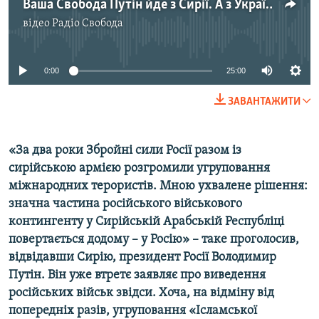
Ваша Свобода Путін йде з Сирії. А з України?
Усі сайти RFE/RL
відео
Радіо Свобода
No media source currently available
0:00
25:00
ЗАВАНТАЖИТИ
«За два роки Збройні сили Росії разом із
сирійською армією розгромили угруповання
міжнародних терористів. Мною ухвалене рішення:
значна частина російського військового
контингенту у Сирійській Арабській Республіці
повертається додому – у Росію» – таке проголосив,
відвідавши Сирію, президент Росії Володимир
Путін. Він уже втретє заявляє про виведення
російських військ звідси. Хоча, на відміну від
попередніх разів, угруповання «Ісламської