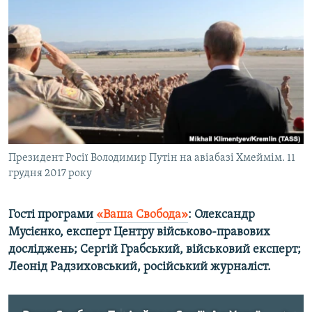
МУЛЬТИМЕДІА
ФОТО
СПЕЦПРОЄКТИ
ПОДКАСТИ
КРИМ РЕАЛІЇ
РУС
Президент Росії Володимир Путін на авіабазі Хмеймім. 11
УКР
грудня 2017 року
КТАТ
Гості програми
«Ваша Свобода»
: Олександр
ДОЛУЧАЙСЯ!
Мусієнко, експерт Центру військово-правових
досліджень; Сергій Грабський, військовий експерт;
Леонід Радзиховський, російський журналіст.