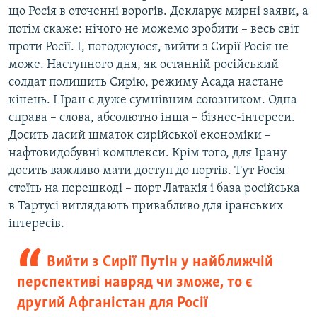
що Росія в оточенні ворогів. Декларує мирні заяви, а
потім скаже: нічого не можемо зробити – весь світ
проти Росії. І, погоджуюся, вийти з Сирії Росія не
може. Наступного дня, як останній російський
солдат полишить Сирію, режиму Асада настане
кінець. І Іран є дуже сумнівним союзником. Одна
справа – слова, абсолютно інша – бізнес-інтереси.
Досить ласий шматок сирійської економіки –
нафтовидобувні комплекси. Крім того, для Ірану
досить важливо мати доступ до портів. Тут Росія
стоїть на перешкоді – порт Латакія і база російська
в Тартусі виглядають привабливо для іранських
інтересів.
Вийти з Сирії Путін у найближчій
перспективі навряд чи зможе, то є
другий Афганістан для Росії