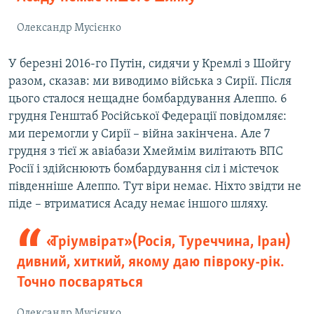
Олександр Мусієнко
У березні 2016-го Путін, сидячи у Кремлі з Шойгу
разом, сказав: ми виводимо війська з Сирії. Після
цього сталося нещадне бомбардування Алеппо. 6
грудня Генштаб Російської Федерації повідомляє:
ми перемогли у Сирії – війна закінчена. Але 7
грудня з тієї ж авіабази Хмеймім вилітають ВПС
Росії і здійснюють бомбардування сіл і містечок
південніше Алеппо. Тут віри немає. Ніхто звідти не
піде – втриматися Асаду немає іншого шляху.
«Тріумвірат» (Росія, Туреччина, Іран)
дивний, хиткий, якому даю півроку-рік.
Точно посваряться
Олександр Мусієнко