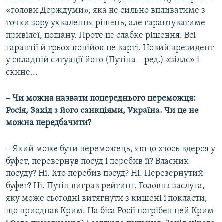
«голови Держдуми», яка не сильно впливатиме з
точки зору ухвалення рішень, але гарантуватиме
привілеї, пошану. Проте це слабке рішення. Всі
гарантії й трьох копійок не варті. Новий президент
у складній ситуації його (Путіна – ред.) «зіллє» і
скине...
– Чи можна назвати попереднього переможця:
Росія, Захід з його санкціями, Україна. Чи це не
можна передбачити?
– Який може бути переможець, якщо хтось вдерся у
буфет, перевернув посуд і перебив її? Власник
посуду? Ні. Хто перебив посуд? Ні. Перевернутий
буфет? Ні. Путін виграв рейтинг. Головна заслуга,
яку може сьогодні витягнути з кишені і покласти,
що приєднав Крим. На біса Росії потрібен цей Крим