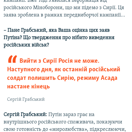
кампанії. Вже тоді з’явилася інформація від
російського Міноборони, що ми підемо з Сирії. Ця
заява зроблена в рамках передвиборчої кампанії...
– Пане Грабський, яка Ваша оцінка цих заяв
Путіна? Що твердження про нібито виведення
російських військ?
Вийти з Сирії Росія не може.
Наступного дня, як останній російський
солдат полишить Сирію, режиму Асада
настане кінець
Сергій Грабський
Сергій Грабський:
Путін зараз грає на
внутрішнього російського споживача, показуючи
свою готовність до «миролюбства», підкреслюючи,