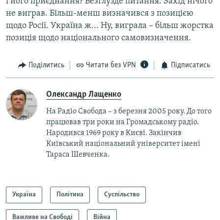
і його приєднання? Безглузде питання. Захід нічого
не виграв. Більш-менш визначився з позицією
щодо Росії. Україна ж... Ну, виграла – більш жорстка
позиція щодо національного самовизначення.
Поділитись
Читати без VPN
Підписатись
Олександр Лащенко
На Радіо Свобода – з березня 2005 року. До того
працював три роки на Громадському радіо.
Народився 1969 року в Києві. Закінчив
Київський національний університет імені
Тараса Шевченка.
Україна
Політика
Суспільство
Важливе на Свободі
Війна