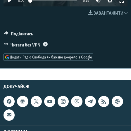
0:00
0:19
МУЛЬТИМЕДІА
ЗАВАНТАЖИТИ
ФОТО
СПЕЦПРОЄКТИ
Поділитись
ПОДКАСТИ
Читати без VPN
КРИМ РЕАЛІЇ
Додати Радіо Свобода як бажане джерело в Google
РУС
УКР
КТАТ
ДОЛУЧАЙСЯ!
ДОЛУЧАЙСЯ!