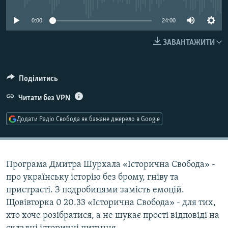
МУЛЬТИМЕДІА
0:00
24:00
ФОТО
ЗАВАНТАЖИТИ
СПЕЦПРОЄКТИ
ПОДКАСТИ
Поділитись
КРИМ РЕАЛІЇ
Читати без VPN
РУС
Додати Радіо Свобода як бажане джерело в Google
УКР
КТАТ
Програма Дмитра Шурхала «Історична Свобода» -
ДОЛУЧАЙСЯ!
про українську історію без брому, гніву та
пристрасті. З подробицями замість емоцій.
Щовівторка 0 20.33 «Історична Свобода» - для тих,
хто хоче розібратися, а не шукає прості відповіді на