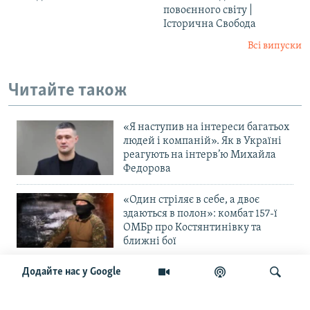
повоєнного світу |
Історична Свобода
Всі випуски
Читайте також
«Я наступив на інтереси багатьох
людей і компаній». Як в Україні
реагують на інтерв’ю Михайла
Федорова
«Один стріляє в себе, а двоє
здаються в полон»: комбат 157-ї
ОМБр про Костянтинівку та
ближні бої
Додайте нас у Google
«Повільне прогризання». Армія
РФ готується до нового етапу
наступу на Слов’янськ та