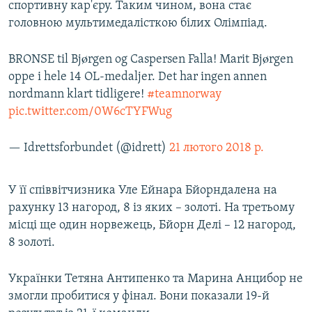
спортивну кар'єру. Таким чином, вона стає
головною мультимедалісткою білих Олімпіад.
BRONSE til Bjørgen og Caspersen Falla! Marit Bjørgen
oppe i hele 14 OL-medaljer. Det har ingen annen
nordmann klart tidligere!
#teamnorway
pic.twitter.com/0W6cTYFWug
— Idrettsforbundet (@idrett)
21 лютого 2018 р.
У її співвітчизника Уле Ейнара Бйорндалена на
рахунку 13 нагород, 8 із яких – золоті. На третьому
місці ще один норвежець, Бйорн Делі – 12 нагород,
8 золоті.
Українки Тетяна Антипенко та Марина Анцибор не
змогли пробитися у фінал. Вони показали 19-й