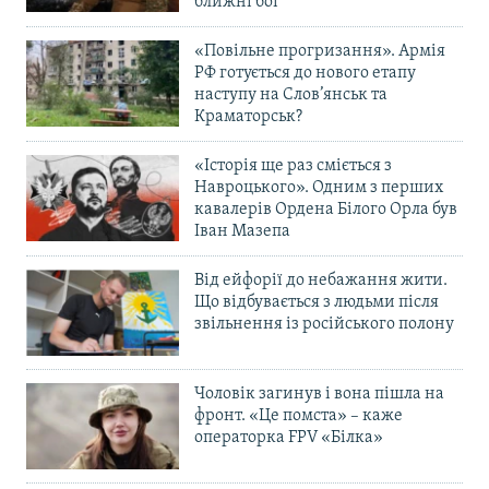
ближні бої
«Повільне прогризання». Армія
РФ готується до нового етапу
наступу на Слов’янськ та
Краматорськ?
«Історія ще раз сміється з
Навроцького». Одним з перших
кавалерів Ордена Білого Орла був
Іван Мазепа
Від ейфорії до небажання жити.
Що відбувається з людьми після
звільнення із російського полону
Чоловік загинув і вона пішла на
фронт. «Це помста» – каже
операторка FPV «Білка»