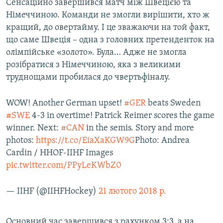
Сенсаційно завершився матч між Швецією та
Німеччиною. Команди не змогли вирішити, хто ж
кращий, до овертайму. І це зважаючи на той факт,
що саме Швеція – одна з головних претенденток на
олімпійське «золото». Була… Адже не змогла
розібратися з Німеччиною, яка з великими
труднощами пробилася до чвертьфіналу.
WOW! Another German upset!
#GER
beats Sweden
#SWE
4-3 in overtime! Patrick Reimer scores the game
winner. Next:
#CAN
in the semis. Story and more
photos:
https://t.co/EiaXaKGW9G
Photo: Andrea
Cardin / HHOF-IIHF Images
pic.twitter.com/PPyLeKWbZ0
— IIHF (@IIHFHockey)
21 лютого 2018 р.
Основний час завершився з рахунком 3:3, а на