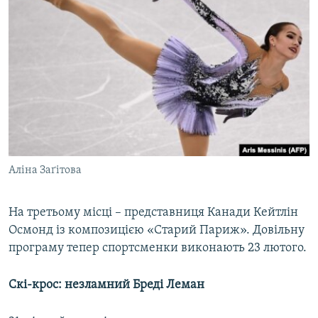
Аліна Заґітова
На третьому місці – представниця Канади Кейтлін
Осмонд із композицією «Старий Париж». Довільну
програму тепер спортсменки виконають 23 лютого.
Скі-крос: незламний Бреді Леман