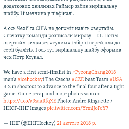
додаткових хвилинах Раймер забив вирішальну
шайбу. Німеччина у півфіналі.
А ось Чехії та США не допоміг навіть овертайм.
Спочатку команди розписали мирову – 1:1. Потім
овертайм виявився «сухим» і збірні перейшли до
серії буллітів. І ось тут вирішальну шайбу оформив
чех Петр Коукал.
We have a first semi-finalist in
#PyeongChang2018
men's
#icehockey
! The Czechs
#CZE
beat Team
#USA
3-2 in shootout to advance to the final four after a tight
game. Game recap and more photos soon on
https://t.co/a3saaRfqXE
Photo: Andre Ringuette /
HHOF-IIHF Images
pic.twitter.com/YrmIJoFeY7
— IIHF (@IIHFHockey)
21 лютого 2018 р.