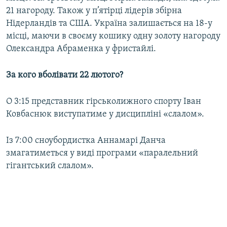
21 нагороду. Також у п’ятірці лідерів збірна
Нідерландів та США. Україна залишається на 18-у
місці, маючи в своєму кошику одну золоту нагороду
Олександра Абраменка у фристайлі.
За кого вболівати 22 лютого?
О 3:15 представник гірськолижного спорту Іван
Ковбаснюк виступатиме у дисципліні «слалом».
Із 7:00 сноубордистка Аннамарі Данча
змагатиметься у виді програми «паралельний
гігантський слалом».