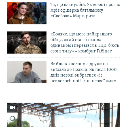
Та, що планує бій. Як воює і про що
мріє офіцерка батальйону
«Свобода» Маргарита
«Боляче, що мого найкращого
бійця, який став батьком-
одинаком і перевівся в ТЦК, б’ють
свої в тилу» – комбриг Габінет
Вийшов з полону, а дружина
виїхала до Польщі. Як після 1000
днів неволі вибратися «із
психологічної і фінансової ями»