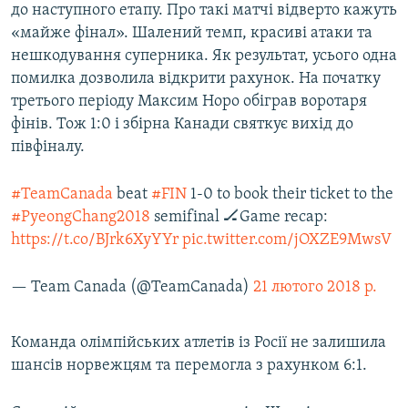
до наступного етапу. Про такі матчі відверто кажуть
«майже фінал». Шалений темп, красиві атаки та
нешкодування суперника. Як результат, усього одна
помилка дозволила відкрити рахунок. На початку
третього періоду Максим Норо обіграв воротаря
фінів. Тож 1:0 і збірна Канади святкує вихід до
півфіналу.
#TeamCanada
beat
#FIN
1-0 to book their ticket to the
#PyeongChang2018
semifinal 🏒Game recap:
https://t.co/BJrk6XyYYr
pic.twitter.com/jOXZE9MwsV
— Team Canada (@TeamCanada)
21 лютого 2018 р.
Команда олімпійських атлетів із Росії не залишила
шансів норвежцям та перемогла з рахунком 6:1.