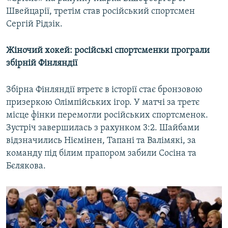
Швейцарії, третім став російський спортсмен
Сергій Рідзік.
Жіночий хокей: російські спортсменки програли
збірній Фінляндії
Збірна Фінляндії втретє в історії стає бронзовою
призеркою Олімпійських ігор. У матчі за третє
місце фінки перемогли російських спортсменок.
Зустріч завершилась з рахунком 3:2. Шайбами
відзначились Ніємінен, Тапані та Валімякі, за
команду під білим прапором забили Сосіна та
Бєлякова.