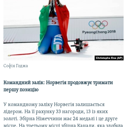
Cофія Годжа
Командний залік: Норвегія продовжує тримати
першу позицію
У командному заліку Норвегія залишається
лідером. На її рахунку 33 нагороди, 13 із яких
золоті. Збірна Німеччини має 24 медалі і це друге
місце. На третьому місці збірна Канади, яка здобула