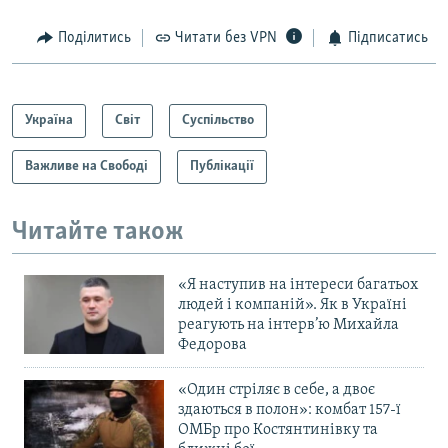
Поділитись
Читати без VPN
Підписатись
Україна
Світ
Суспільство
Важливе на Свободі
Публікації
Читайте також
«Я наступив на інтереси багатьох
людей і компаній». Як в Україні
реагують на інтерв’ю Михайла
Федорова
«Один стріляє в себе, а двоє
здаються в полон»: комбат 157-ї
ОМБр про Костянтинівку та