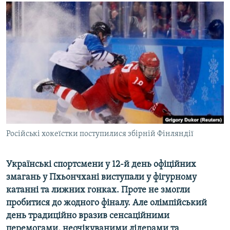
МУЛЬТИМЕДІА
ФОТО
СПЕЦПРОЄКТИ
ПОДКАСТИ
КРИМ РЕАЛІЇ
РУС
УКР
Російські хокеїстки поступилися збірній Фінляндії
КТАТ
Українські спортсмени у 12-й день офіційних
ДОЛУЧАЙСЯ!
змагань у Пхьончхані виступали у фігурному
катанні та лижних гонках. Проте не змогли
пробитися до жодного фіналу. Але олімпійський
день традиційно вразив сенсаційними
перемогами, неочікуваними лідерами та