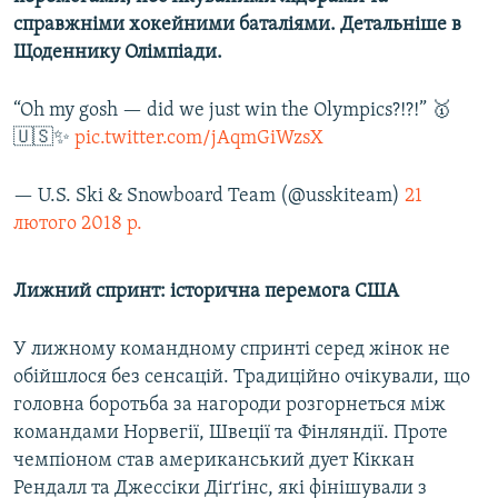
Усі сайти RFE/RL
справжніми хокейними баталіями. Детальніше в
Щоденнику Олімпіади.
“Oh my gosh — did we just win the Olympics?!?!” 🥇
🇺🇸✨
pic.twitter.com/jAqmGiWzsX
— U.S. Ski & Snowboard Team (@usskiteam)
21
лютого 2018 р.
Лижний спринт: історична перемога США
У лижному командному спринті серед жінок не
обійшлося без сенсацій. Традиційно очікували, що
головна боротьба за нагороди розгорнеться між
командами Норвегії, Швеції та Фінляндії. Проте
чемпіоном став американський дует Кіккан
Рендалл та Джессіки Діґґінс, які фінішували з