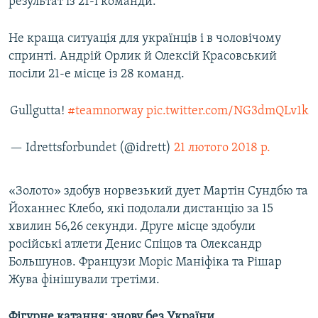
результат із 21-ї команди.
Не краща ситуація для українців і в чоловічому
спринті. Андрій Орлик й Олексій Красовський
посіли 21-е місце із 28 команд.
Gullgutta!
#teamnorway
pic.twitter.com/NG3dmQLv1k
— Idrettsforbundet (@idrett)
21 лютого 2018 р.
«Золото» здобув норвезький дует Мартін Сундбю та
Йоханнес Клебо, які подолали дистанцію за 15
хвилин 56,26 секунди. Друге місце здобули
російські атлети Денис Спіцов та Олександр
Большунов. Французи Моріс Маніфіка та Рішар
Жува фінішували третіми.
Фігурне катання: знову без України