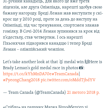
31-річний канадієць, для якого це вже третя
ліцензія, але друга Олімпіада, нарешті здобув свою
бажану нагороду. Бреді Леман мав виступати у скі-
крос ще у 2010 році, проте за день до виступу на
Олімпіаді, під час тренування, спортсмен зламав
гомілку. В Сочі-2014 Леман зупинився за крок від
п’єдесталу, став четвертим. І ось нарешті
Пхьонхчан підкорився канадцю і тепер Бреді
Леман – олімпійський чемпіон.
Let's take another look at that 🥇 medal win 🙌Here is
Brady Leman's gold medal race in photos 📸:
https://t.co/kYhMnDA70e
#TeamCanada
|
#PyeongChang2018
pic.twitter.com/oMddTjbdYV
— Team Canada (@TeamCanada)
21 лютого 2018 р.
«Срібло» на рахунку Марка Бішофберґер зі