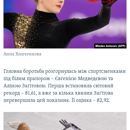
Анна Хниченкова
Головна боротьба розгорнулась між спортсменками
під білим прапором – Євгенією Медведєвою та
Аліною Заґітовою. Перша встановила світовий
рекорд – 81,61, а вже за кілька хвилин Заґітова
перевершила цей показник. Її оцінка – 82,92.