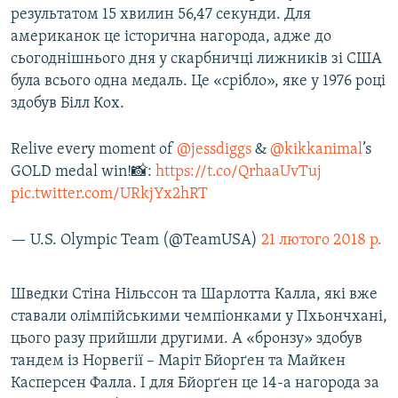
результатом 15 хвилин 56,47 секунди. Для
американок це історична нагорода, адже до
сьогоднішнього дня у скарбничці лижників зі США
була всього одна медаль. Це «срібло», яке у 1976 році
здобув Білл Кох.
Relive every moment of
@jessdiggs
&
@kikkanimal
’s
GOLD medal win!📸:
https://t.co/QrhaaUvTuj
pic.twitter.com/URkjYx2hRT
— U.S. Olympic Team (@TeamUSA)
21 лютого 2018 р.
Шведки Стіна Нільссон та Шарлотта Калла, які вже
ставали олімпійськими чемпіонками у Пхьончхані,
цього разу прийшли другими. А «бронзу» здобув
тандем із Норвегії – Маріт Бйорґен та Майкен
Касперсен Фалла. І для Бйорґен це 14-а нагорода за