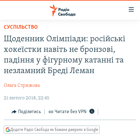
Доступність
посилання
Перейти
СУСПІЛЬСТВО
до
РАДІО СВОБОДА – 70 РОКІВ
Щоденник Олімпіади: російські
основного
ВСЕ ЗА ДОБУ
матеріалу
хокеїстки навіть не бронзові,
СТАТТІ
Перейти
падіння у фігурному катанні та
до
ВІЙНА
ПОЛІТИКА
незламний Бреді Леман
основної
РОСІЙСЬКА «ФІЛЬТРАЦІЯ»
ЕКОНОМІКА
навігації
Ольга Стрижова
Перейти
ДОНБАС.РЕАЛІЇ
СУСПІЛЬСТВО
до
21 лютого 2018, 22:45
КРИМ.РЕАЛІЇ
КУЛЬТУРА
пошуку
ТИ ЯК?
Поділитись
Читати без VPN
СПОРТ
СХЕМИ
УКРАЇНА
Додати Радіо Свобода як бажане джерело в Google
КИТАЙ.ВИКЛИКИ
СВІТ