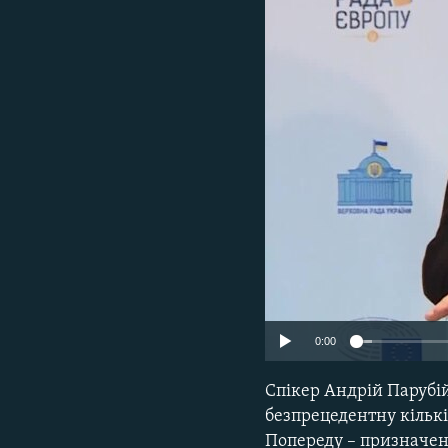
МУЛЬТИМЕДІА
ФОТО
СПЕЦПРОЄКТИ
ПОДКАСТИ
0:00
Спікер Андрій Парубій
безпрецедентну кількі
Попереду – призначен