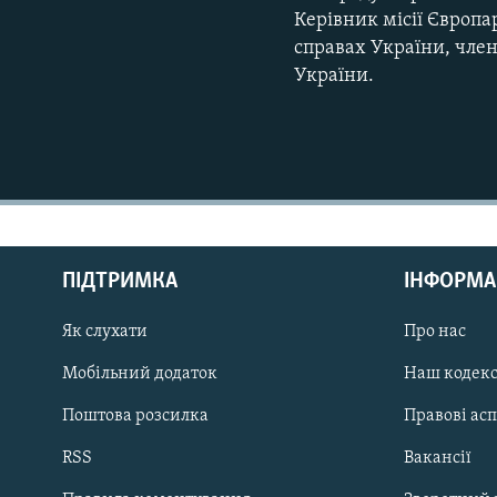
Керівник місії Європа
справах України, чле
України.
КРИМ РЕАЛІЇ
РУС
ПІДТРИМКА
ІНФОРМА
УКР
КТАТ
Як слухати
Про нас
Мобільний додаток
Наш кодек
ДОЛУЧАЙСЯ!
Поштова розсилка
Правові ас
RSS
Вакансії