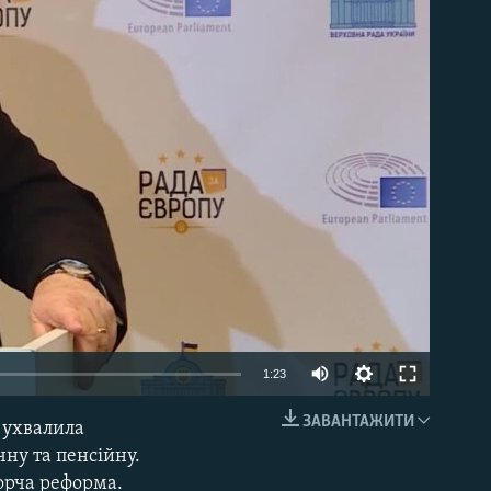
able
1:23
ЗАВАНТАЖИТИ
 ухвалила
EMBED
чну та пенсійну.
орча реформа.