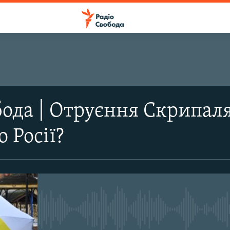
ода | Отруєння Скрипал
 Росії?
No media source currently avail