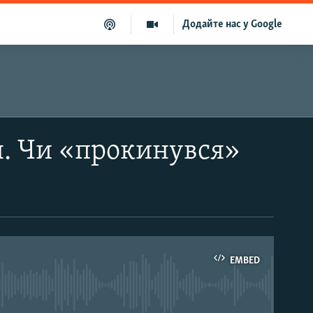
Додайте нас у Google
я. Чи «прокинувся»
EMBED
able