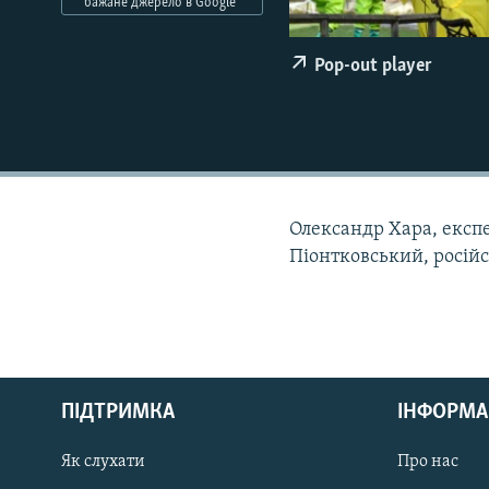
МУЛЬТИМЕДІА
бажане джерело в Google
ФОТО
Pop-out player
СПЕЦПРОЄКТИ
ПОДКАСТИ
Олександр Хара, експ
Піонтковський, росій
КРИМ РЕАЛІЇ
РУС
ПІДТРИМКА
ІНФОРМА
УКР
КТАТ
Як слухати
Про нас