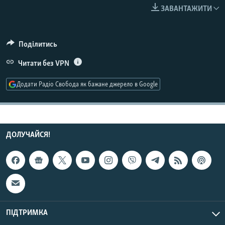
МУЛЬТИМЕДІА
ЗАВАНТАЖИТИ
ФОТО
СПЕЦПРОЄКТИ
Поділитись
ПОДКАСТИ
Читати без VPN
Додати Радіо Свобода як бажане джерело в Google
КРИМ РЕАЛІЇ
РУС
УКР
ДОЛУЧАЙСЯ!
КТАТ
ДОЛУЧАЙСЯ!
ПІДТРИМКА