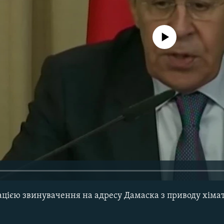
No media source currently avail
цією звинувачення на адресу Дамаска з приводу хімата