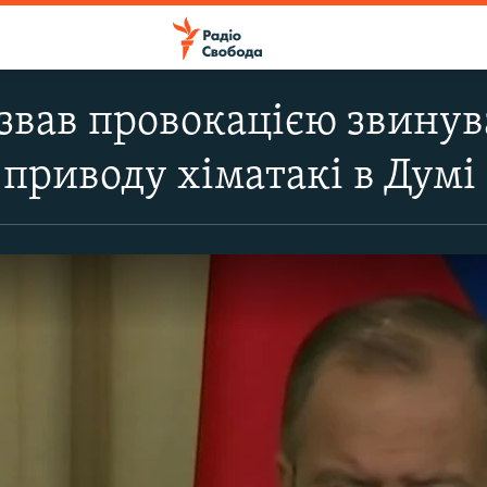
звав провокацією звинув
 приводу хіматакі в Думі