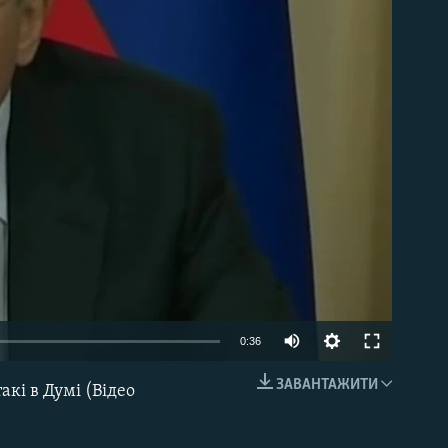
able
0:36
ЗАВАНТАЖИТИ
кі в Думі (Відео
EMBED