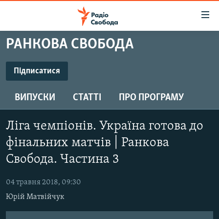
Доступність
посилання
Перейти
РАНКОВА СВОБОДА
до
РАДІО СВОБОДА – 70 РОКІВ
основного
ВСЕ ЗА ДОБУ
Підписатися
матеріалу
ПІДПИСАТИСЯ
СТАТТІ
Перейти
ВИПУСКИ
СТАТТІ
ПРО ПРОГРАМУ
до
ВІЙНА
ПОЛІТИКА
основної
Підписатися
РОСІЙСЬКА «ФІЛЬТРАЦІЯ»
ЕКОНОМІКА
навігації
Ліга чемпіонів. Україна готова до
Перейти
ДОНБАС.РЕАЛІЇ
СУСПІЛЬСТВО
фінальних матчів | Ранкова
до
КРИМ.РЕАЛІЇ
Свобода. Частина 3
КУЛЬТУРА
пошуку
ТИ ЯК?
СПОРТ
04 травня 2018, 09:30
СХЕМИ
УКРАЇНА
Юрій Матвійчук
КИТАЙ.ВИКЛИКИ
СВІТ