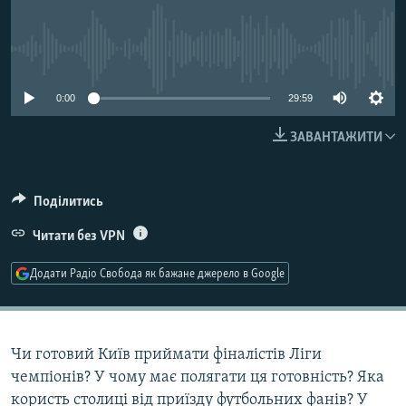
МУЛЬТИМЕДІА
ФОТО
No media source currently available
СПЕЦПРОЄКТИ
0:00
29:59
ПОДКАСТИ
ЗАВАНТАЖИТИ
КРИМ РЕАЛІЇ
РУС
Поділитись
УКР
Читати без VPN
КТАТ
Додати Радіо Свобода як бажане джерело в Google
ДОЛУЧАЙСЯ!
Чи готовий Київ приймати фіналістів Ліги
чемпіонів? У чому має полягати ця готовність? Яка
користь столиці від приїзду футбольних фанів? У