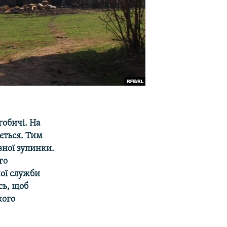
гобичі. На
ається. Тим
вної зупинки.
го
ої служби
сь, щоб
кого