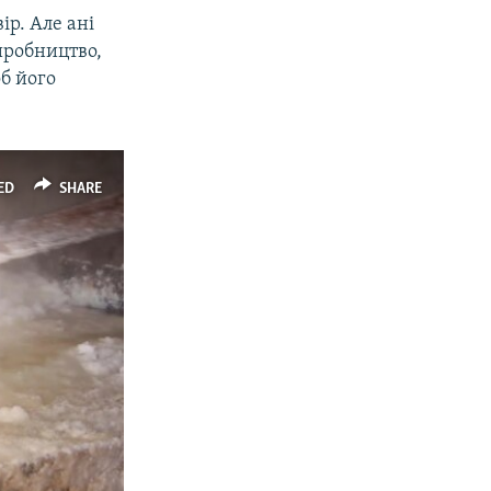
ір. Але ані
виробництво,
б його
ED
SHARE