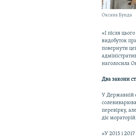
Оксана Бунда
«І після цьог
видобуток при
повернути цей
адміністратив
наголосила О
Два закони с
У Державній с
солевиварюва
перевірку, ал
діє мораторій
«У 2015 і 201