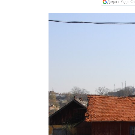
МУЛЬТИМЕДІА
Додати Радіо Св
ФОТО
СПЕЦПРОЄКТИ
ПОДКАСТИ