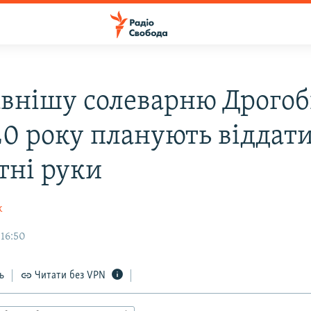
внішу солеварню Дрого
20 року планують віддати
тні руки
к
 16:50
ь
Читати без VPN