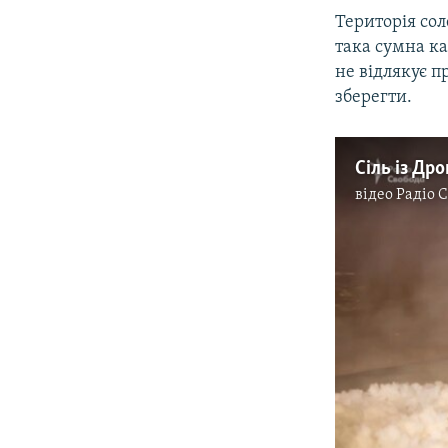
Територія сол
така сумна ка
не відлякує п
зберегти.
Сіль із Др
відео
Радіо 