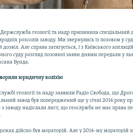
о Держслужба геології та надр припинила спеціальний д
родніх розсолів заводу. Ми звернулись із позовом у су
 дозвіл. Але справа затягується, і з Київського апеляці
ного суду розгляд позовної заяви днями передали у льв
ксана Бунда.
творили юридичну колізію
лужбі геології та надр заявили Радіо Свобода, що Дро
льний завод був попереджений ще у січні 2016 року пр
е з заводу надіслали лист, що геослужба не має права пе
.
7 роках дійсно був мораторій. Але у 2016-му мораторій 