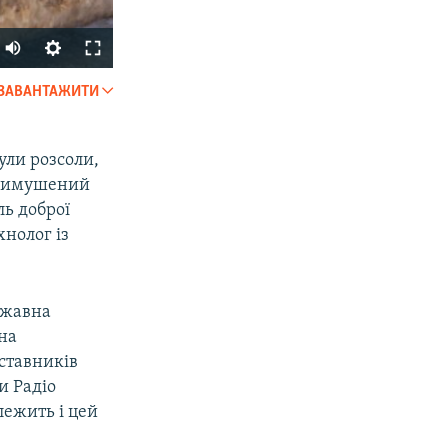
ЗАВАНТАЖИТИ
SHARE
ули розсоли,
е вимушений
ль доброї
хнолог із
px
width
ржавна
 на
ставників
и Радіо
лежить і цей