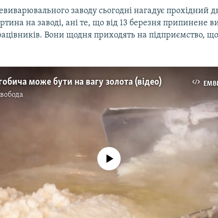
евиварювального заводу сьогодні нагадує прохідний дв
ртина на заводі, ані те, що від 13 березня припинене 
рацівників. Вони щодня приходять на підприємство, що
огобича може бути на вагу золота (відео)
EMB
Свобода
No media source currently available