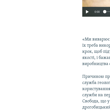
0:00
«Ми виварюєм
їх треба вик
крок, щоб під
якості, і баж
виробництва 
Причиною при
служба геолог
користування
служби на пе
Свобода, що у
дрогобицький