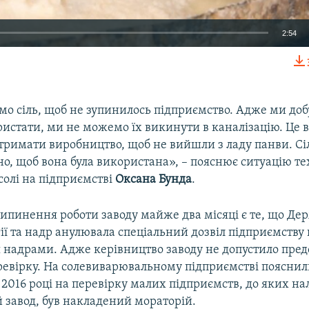
2:54
EMBED
о сіль, щоб не зупинилось підприємство. Адже ми доб
ористати, ми не можемо їх викинути в каналізацію. Ц
тримати виробництво, щоб не вийшли з ладу панви. Сі
ано, щоб вона була використана», – пояснює ситуацію те
солі на підприємстві
Оксана Бунда
.
пинення роботи заводу майже два місяці є те, що Де
ії та надр анулювала спеціальний дозвіл підприємству
 надрами. Адже керівництво заводу не допустило пред
ревірку. На солевиварювальному підприємстві пояснил
 2016 році на перевірку малих підприємств, до яких на
 завод, був накладений мораторій.