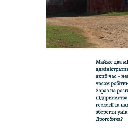
Майже два міс
адміністратив
який час – не
часом робітн
Зараз на розг
підприємства
геології та н
зберегти унік
Дрогобича?