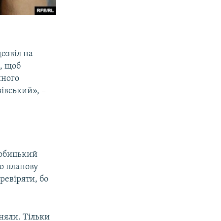
озвіл на
д, щоб
йного
івський», –
гобицький
о планову
ревіряти, бо
зняли. Тільки