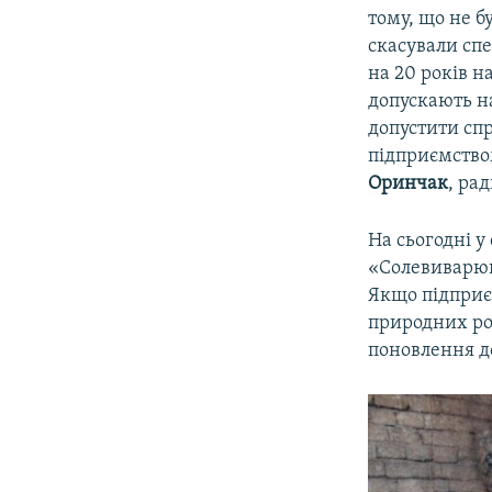
тому, що не б
скасували сп
на 20 років н
допускають на
допустити спр
підприємством
Оринчак
, ра
На сьогодні у
«Солевиварюв
Якщо підприєм
природних ро
поновлення д