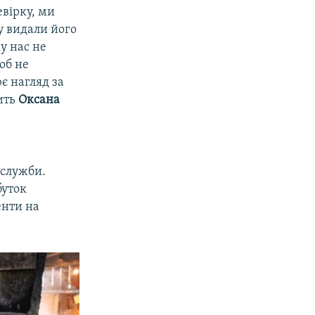
евірку, ми
у видали його
му нас не
об не
є нагляд за
рить
Оксана
 служби.
буток
енти на