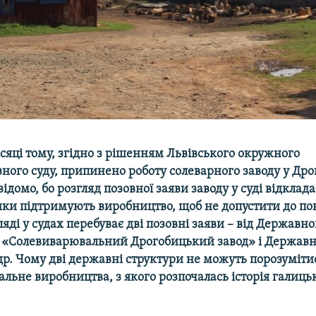
яці тому, згідно з рішенням Львівського окружного
ного суду, припинено роботу солеварного заводу у Дро
відомо, бо розгляд позовної заяви заводу у суді відклад
ики підтримують виробництво, щоб не допустити до по
ляді у судах перебуває дві позовні заяви – від Державно
 «Солевиварювальний Дрогобицький завод» і Державн
адр. Чому дві державні структури не можуть порозуміти
альне виробництва, з якого розпочалась історія галиць