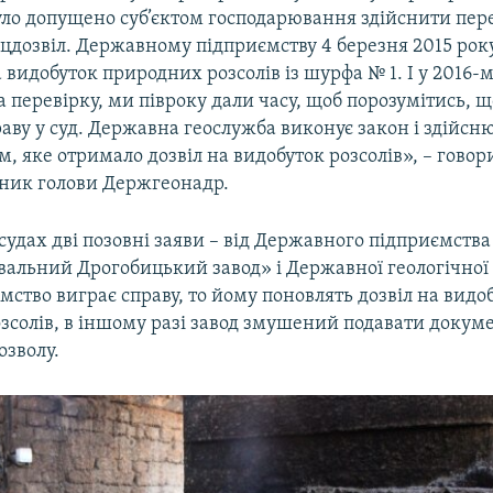
уло допущено суб’єктом господарювання здійснити пер
ецдозвіл. Державному підприємству 4 березня 2015 рок
а видобуток природних розсолів із шурфа № 1. І у 2016-
 перевірку, ми півроку дали часу, щоб порозумітись, щ
аву у суд. Державна геослужба виконує закон і здійсню
, яке отримало дозвіл на видобуток розсолів», – гово
дник голови Держгеонадр.
 судах дві позовні заяви – від Державного підприємства
альний Дрогобицький завод» і Державної геологічної
ство виграє справу, то йому поновлять дозвіл на видо
зсолів, в іншому разі завод змушений подавати докум
озволу.