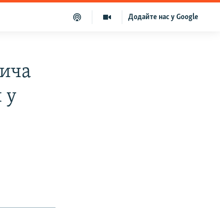
Додайте нас у Google
бича
 у