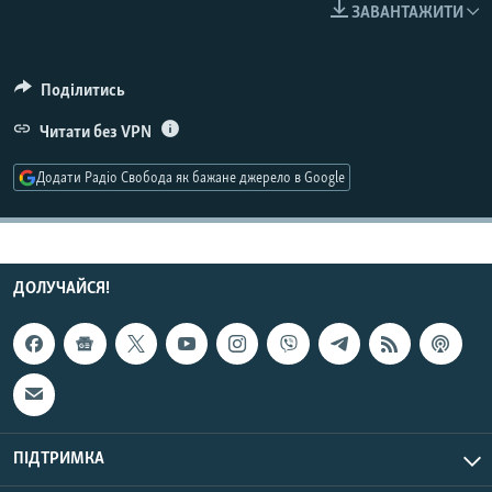
ЗАВАНТАЖИТИ
КИТАЙ.ВИКЛИКИ
МУЛЬТИМЕДІА
Поділитись
ФОТО
Читати без VPN
СПЕЦПРОЄКТИ
ПОДКАСТИ
Додати Радіо Свобода як бажане джерело в Google
КРИМ РЕАЛІЇ
РУС
ДОЛУЧАЙСЯ!
УКР
КТАТ
ДОЛУЧАЙСЯ!
ПІДТРИМКА