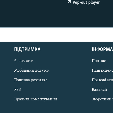
МУЛЬТИМЕДІА
Pop-out player
ФОТО
СПЕЦПРОЄКТИ
ПОДКАСТИ
ПІДТРИМКА
ІНФОРМА
Як слухати
Про нас
КРИМ РЕАЛІЇ
РУС
Мобільний додаток
Наш кодек
УКР
Поштова розсилка
Правові ас
КТАТ
RSS
Вакансії
Правила коментування
Зворотний 
ДОЛУЧАЙСЯ!