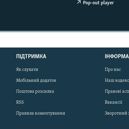
МУЛЬТИМЕДІА
Pop-out player
ФОТО
СПЕЦПРОЄКТИ
ПОДКАСТИ
ПІДТРИМКА
ІНФОРМА
Як слухати
Про нас
КРИМ РЕАЛІЇ
РУС
Мобільний додаток
Наш кодек
УКР
Поштова розсилка
Правові ас
КТАТ
RSS
Вакансії
Правила коментування
Зворотний 
ДОЛУЧАЙСЯ!