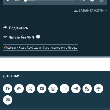
0:00
3:00
МУЛЬТИМЕДІА
ЗАВАНТАЖИТИ
ФОТО
СПЕЦПРОЄКТИ
Поділитись
ПОДКАСТИ
Читати без VPN
КРИМ РЕАЛІЇ
Додати Радіо Свобода як бажане джерело в Google
РУС
УКР
КТАТ
ДОЛУЧАЙСЯ!
ДОЛУЧАЙСЯ!