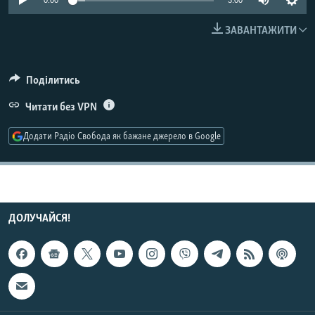
0:00
3:00
МУЛЬТИМЕДІА
ЗАВАНТАЖИТИ
ФОТО
СПЕЦПРОЄКТИ
Поділитись
ПОДКАСТИ
Читати без VPN
КРИМ РЕАЛІЇ
Додати Радіо Свобода як бажане джерело в Google
РУС
УКР
КТАТ
ДОЛУЧАЙСЯ!
ДОЛУЧАЙСЯ!