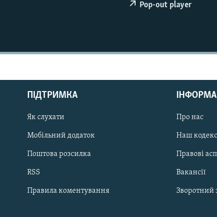
МУЛЬТИМЕДІА
Pop-out player
ФОТО
СПЕЦПРОЄКТИ
ПОДКАСТИ
ПІДТРИМКА
ІНФОРМА
Як слухати
Про нас
КРИМ РЕАЛІЇ
РУС
Мобільний додаток
Наш кодек
УКР
Поштова розсилка
Правові ас
КТАТ
RSS
Вакансії
Правила коментування
Зворотний 
ДОЛУЧАЙСЯ!