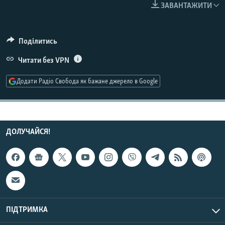
ЗАВАНТАЖИТИ
МУЛЬТИМЕДІА
ФОТО
Поділитись
СПЕЦПРОЄКТИ
Читати без VPN
ПОДКАСТИ
Додати Радіо Свобода як бажане джерело в Google
КРИМ РЕАЛІЇ
РУС
УКР
ДОЛУЧАЙСЯ!
КТАТ
ДОЛУЧАЙСЯ!
ПІДТРИМКА