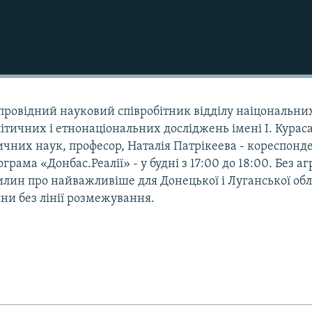
- провідний науковий співробітник відділу наіцональни
ітичних і етнонаціональних досліджень імені І. Кура
ичних наук, професор, Наталія Патрікеева - кореспонд
рама «Донбас.Реалії» - у будні з 17:00 до 18:00. Без агр
илин про найважливіше для Донецької і Луганської обл
ини без лінії розмежування.