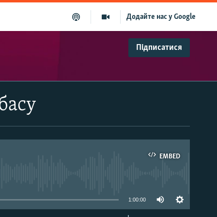
Додайте нас у Google
Підписатися
нбасу
EMBED
able
1:00:00