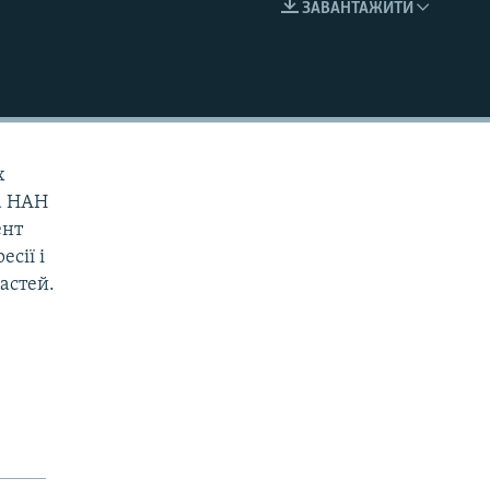
ЗАВАНТАЖИТИ
EMBED
х
са НАН
ент
есії і
астей.