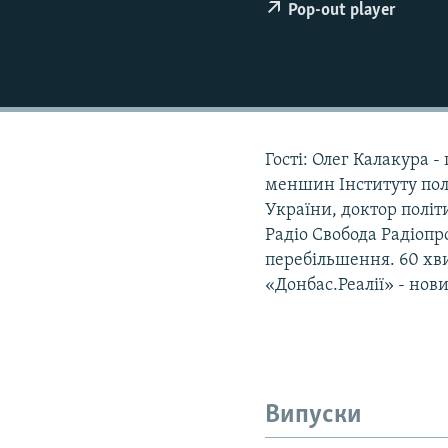
МУЛЬТИМЕДІА
Pop-out player
ФОТО
СПЕЦПРОЄКТИ
ПОДКАСТИ
Гості: Олег Калакура 
меншин Інституту пол
України, доктор політ
Радіо Свобода Радіопрог
перебільшення. 60 хв
«Донбас.Реалії» - нов
Випуски