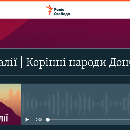
ПІДПИСАТИСЯ
алії | Корінні народи До
Apple Podcasts
Підписатися
No media source currently avail
0:00