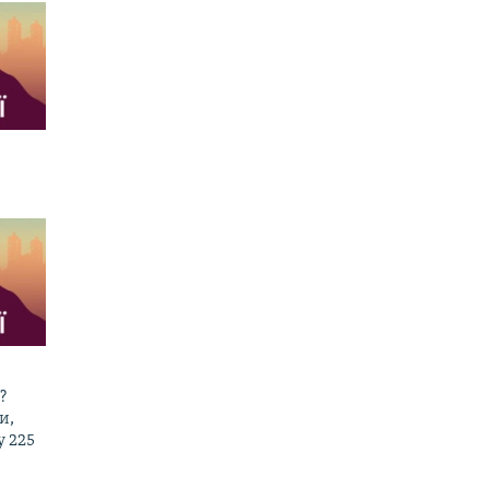
?
и,
у 225