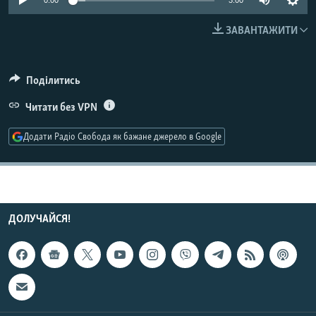
0:00
3:00
МУЛЬТИМЕДІА
ЗАВАНТАЖИТИ
ФОТО
СПЕЦПРОЄКТИ
Поділитись
ПОДКАСТИ
Читати без VPN
КРИМ РЕАЛІЇ
Додати Радіо Свобода як бажане джерело в Google
РУС
УКР
КТАТ
ДОЛУЧАЙСЯ!
ДОЛУЧАЙСЯ!