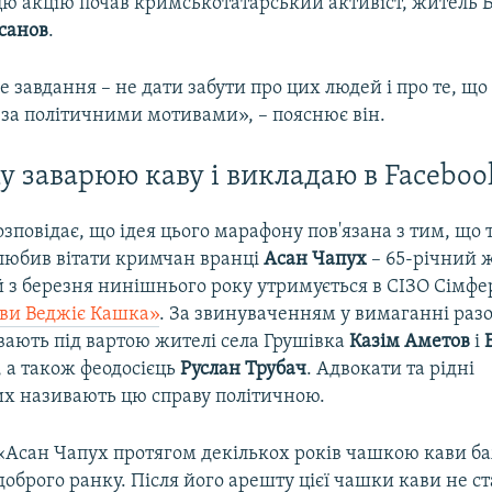
цю акцію почав кримськотатарський активіст, житель Б
Асанов
.
 завдання – не дати забути про цих людей і про те, що 
 за політичними мотивами», – пояснює він.
 заварюю каву і викладаю в Faceboo
озповідає, що ідея цього марафону пов'язана з тим, що
 любив вітати кримчан вранці
Асан Чапух
– 65-річний 
й з березня нинішнього року утримується в СІЗО Сімфе
ви Веджіє Кашка»
. За звинуваченням у вимаганні раз
вають під вартою жителі села Грушівка
Казім Аметов
і
, а також феодосієць
Руслан Трубач
. Адвокати та рідні
х називають цю справу політичною.
​«Асан Чапух протягом декількох років чашкою кави ба
доброго ранку. Після його арешту цієї чашки кави не ста