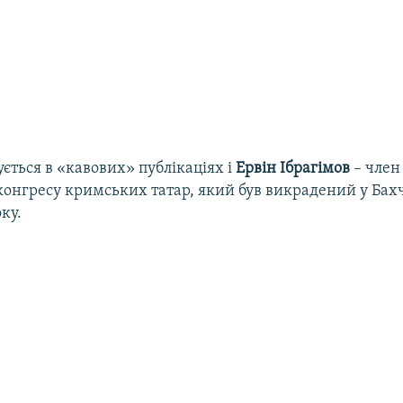
ється в «кавових» публікаціях і
Ервін Ібрагімов
– член
конгресу кримських татар, який був викрадений у Бах
ку.