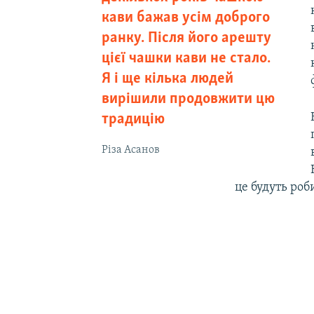
кави бажав усім доброго
ранку. Після його арешту
цієї чашки кави не стало.
Я і ще кілька людей
вирішили продовжити цю
традицію
Різа Асанов
це будуть роби