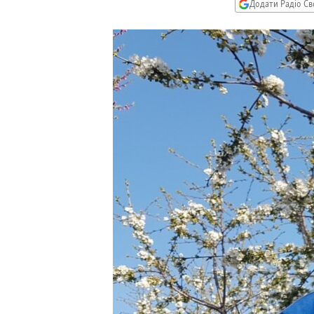
МУЛЬТИМЕДІА
Додати Радіо Св
ФОТО
СПЕЦПРОЄКТИ
ПОДКАСТИ