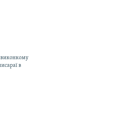
 виконкому
чисараї в