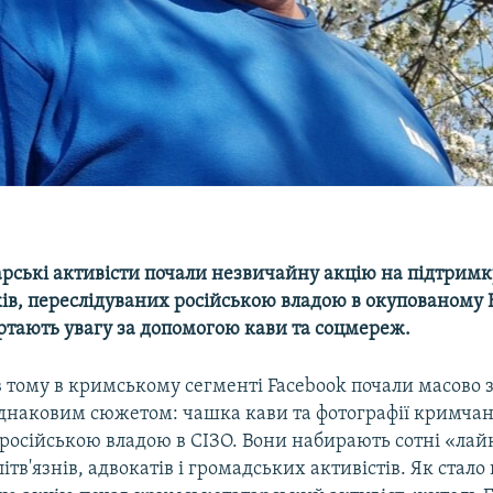
рські активісти почали незвичайну акцію на підтримк
ків, переслідуваних російською владою в окупованому 
ртають увагу за допомогою кави та соцмереж.
 тому в кримському сегменті Facebook почали масово з
однаковим сюжетом: чашка кави та фотографії кримчан,
осійською владою в СІЗО. Вони набирають сотні «лайкі
літв'язнів, адвокатів і громадських активістів. Як стало