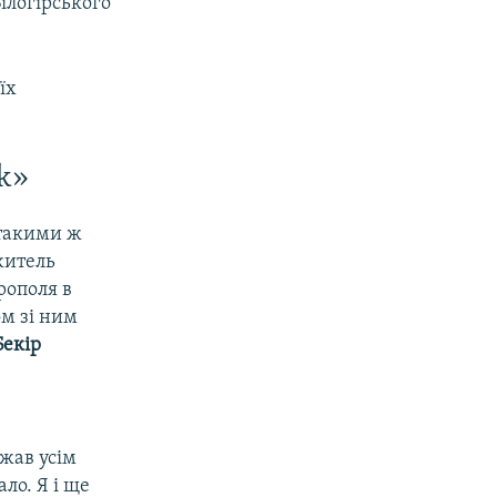
ілогірського
їх
k»
 такими ж
житель
рополя в
ом зі ним
Бекір
жав усім
ло. Я і ще