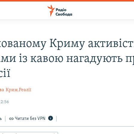
пованому Криму активіс
ми із кавою нагадують п
ії
ва
Крим.Реалії
12:56
ь
Читати без VPN