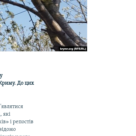
у
Криму. До цих
'являтися
 які
в» і репостів
 відомо