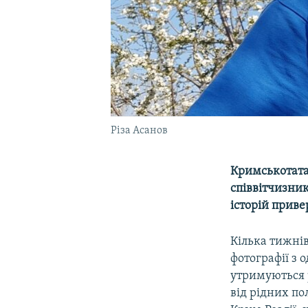
Різа Асанов
Кримськотата
співвітчизни
історій приве
Кілька тижнів
фотографії з 
утримуються р
від рідних по