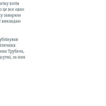
атку хотів
о це все одно
нку заварюю
 І викладаю
публікував
літичних
лана Трубача,
сутні, за них