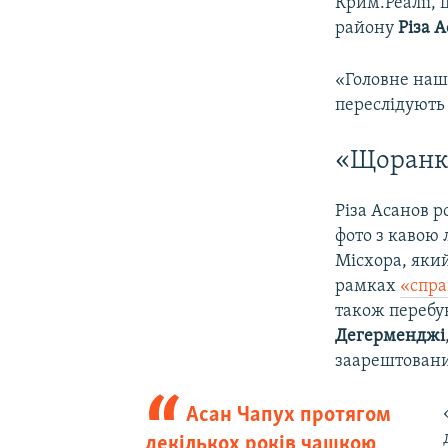
Крим.Реалії, 
району
Різа 
«Головне наше
переслідують
«Щоранку
Різа Асанов р
фото з кавою
Місхора, яки
рамках
«спра
також перебу
Дегерменджі
заарештовани
Асан Чапух протягом
декількох років чашкою