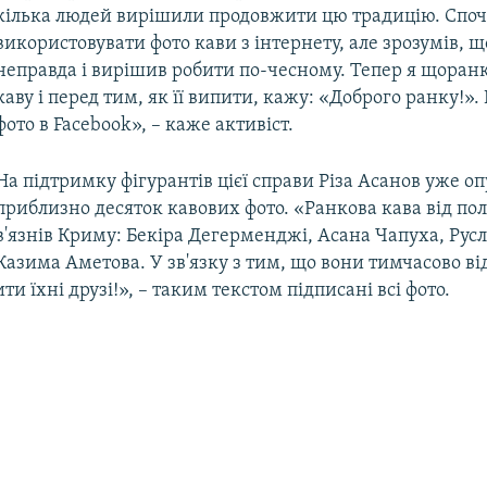
кілька людей вирішили продовжити цю традицію. Споч
використовувати фото кави з інтернету, але зрозумів, щ
неправда і вирішив робити по-чесному. Тепер я щора
каву і перед тим, як її випити, кажу: «Доброго ранку!».
фото в Facebook», – каже активіст.
На підтримку фігурантів цієї справи Різа Асанов уже о
приблизно десяток кавових фото. «Ранкова кава від по
в'язнів Криму: Бекіра Дегерменджі, Асана Чапуха, Рус
Казима Аметова. У зв'язку з тим, що вони тимчасово від
ти їхні друзі!», – таким текстом підписані всі фото.