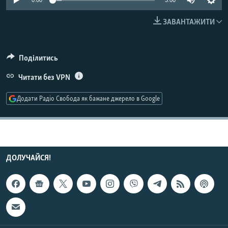
0:00
3:00
МУЛЬТИМЕДІА
ЗАВАНТАЖИТИ
ФОТО
СПЕЦПРОЄКТИ
Поділитись
ПОДКАСТИ
Читати без VPN
КРИМ РЕАЛІЇ
Додати Радіо Свобода як бажане джерело в Google
РУС
УКР
КТАТ
ДОЛУЧАЙСЯ!
ДОЛУЧАЙСЯ!