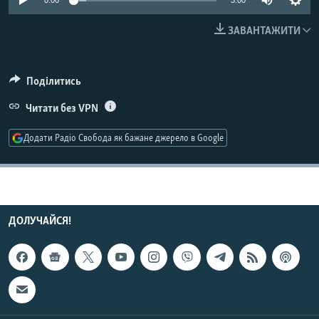
0:00
3:00
МУЛЬТИМЕДІА
ЗАВАНТАЖИТИ
ФОТО
СПЕЦПРОЄКТИ
Поділитись
ПОДКАСТИ
Читати без VPN
КРИМ РЕАЛІЇ
Додати Радіо Свобода як бажане джерело в Google
РУС
УКР
КТАТ
ДОЛУЧАЙСЯ!
ДОЛУЧАЙСЯ!