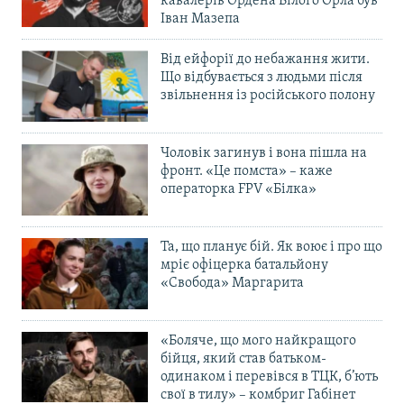
кавалерів Ордена Білого Орла був
Іван Мазепа
Від ейфорії до небажання жити.
Що відбувається з людьми після
звільнення із російського полону
Чоловік загинув і вона пішла на
фронт. «Це помста» – каже
операторка FPV «Білка»
Та, що планує бій. Як воює і про що
мріє офіцерка батальйону
«Свобода» Маргарита
«Боляче, що мого найкращого
бійця, який став батьком-
одинаком і перевівся в ТЦК, б’ють
свої в тилу» – комбриг Габінет