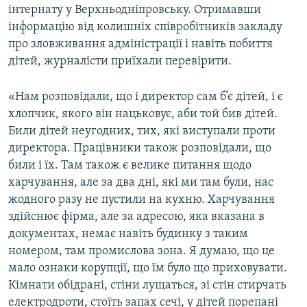
інтернату у Верхньодніпровську. Отримавши
інформацію від колишніх співробітників закладу
про зловживання адміністрації і навіть побиття
дітей, журналісти приїхали перевірити.
«Нам розповідали, що і директор сам б’є дітей, і є
хлопчик, якого він нацьковує, аби той бив дітей.
Били дітей неугодних, тих, які виступали проти
директора. Працівники також розповідали, що
били і їх. Там також є велике питання щодо
харчування, але за два дні, які ми там були, нас
жодного разу не пустили на кухню. Харчування
здійснює фірма, але за адресою, яка вказана в
документах, немає навіть будинку з таким
номером, там промислова зона. Я думаю, що це
мало ознаки корупції, що їм було що приховувати.
Кімнати обідрані, стіни лущаться, зі стін стирчать
електродроти, стоїть запах сечі, у дітей порепані