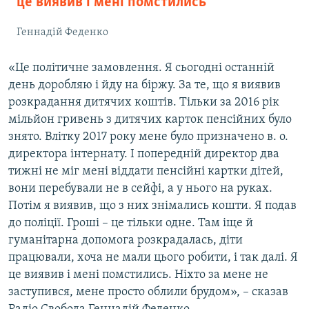
це виявив і мені помстились
Геннадій Феденко
«Це політичне замовлення. Я сьогодні останній
день доробляю і йду на біржу. За те, що я виявив
розкрадання дитячих коштів. Тільки за 2016 рік
мільйон гривень з дитячих карток пенсійних було
знято. Влітку 2017 року мене було призначено в. о.
директора інтернату. І попередній директор два
тижні не міг мені віддати пенсійні картки дітей,
вони перебували не в сейфі, а у нього на руках.
Потім я виявив, що з них знімались кошти. Я подав
до поліції. Гроші – це тільки одне. Там іще й
гуманітарна допомога розкрадалась, діти
працювали, хоча не мали цього робити, і так далі. Я
це виявив і мені помстились. Ніхто за мене не
заступився, мене просто облили брудом», – сказав