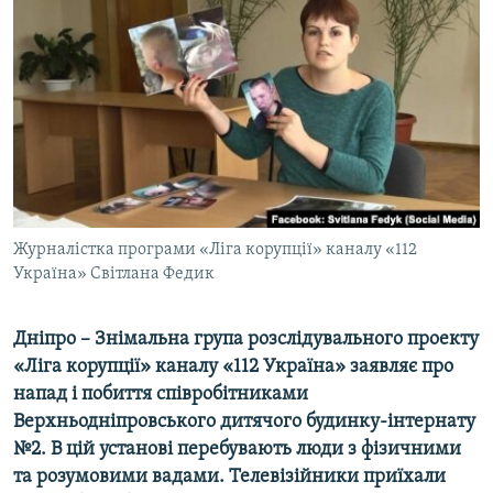
МУЛЬТИМЕДІА
ФОТО
СПЕЦПРОЄКТИ
ПОДКАСТИ
КРИМ РЕАЛІЇ
РУС
Журналістка програми «Ліга корупції» каналу «112
УКР
Україна» Світлана Федик
КТАТ
Дніпро – Знімальна група розслідувального проекту
ДОЛУЧАЙСЯ!
«Ліга корупції» каналу «112 Україна» заявляє про
напад і побиття співробітниками
Верхньодніпровського дитячого будинку-інтернату
№2. В цій установі перебувають люди з фізичними
та розумовими вадами. Телевізійники приїхали