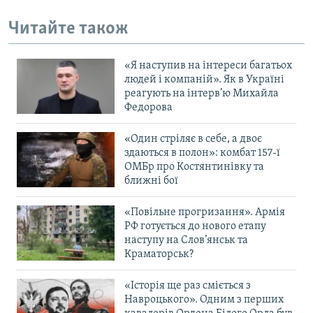
Читайте також
«Я наступив на інтереси багатьох
людей і компаній». Як в Україні
реагують на інтерв’ю Михайла
Федорова
«Один стріляє в себе, а двоє
здаються в полон»: комбат 157-ї
ОМБр про Костянтинівку та
ближні бої
«Повільне прогризання». Армія
РФ готується до нового етапу
наступу на Слов’янськ та
Краматорськ?
«Історія ще раз сміється з
Навроцького». Одним з перших