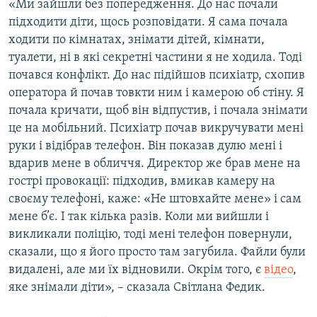
«Ми зайшли без попередження. До нас почали
підходити діти, щось розповідати. Я сама почала
ходити по кімнатах, знімати дітей, кімнати,
туалети, ні в які секретні частини я не ходила. Тоді
почався конфлікт. До нас підійшов психіатр, схопив
оператора й почав товкти ним і камерою об стіну. Я
почала кричати, щоб він відпустив, і почала знімати
це на мобільний. Психіатр почав викручувати мені
руки і відібрав телефон. Він показав дулю мені і
вдарив мене в обличчя. Директор же брав мене на
гострі провокації: підходив, вмикав камеру на
своєму телефоні, каже: «Не штовхайте мене» і сам
мене б’є. І так кілька разів. Коли ми вийшли і
викликали поліцію, тоді мені телефон повернули,
сказали, що я його просто там загубила. Файли були
видалені, але ми їх відновили. Окрім того, є
відео
,
яке знімали діти», – сказала Світлана Федик.