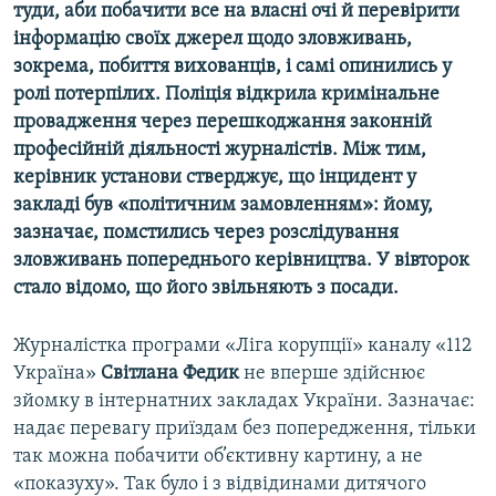
туди, аби побачити все на власні очі й перевірити
Усі сайти RFE/RL
інформацію своїх джерел щодо зловживань,
зокрема, побиття вихованців, і самі опинились у
ролі потерпілих. Поліція відкрила кримінальне
провадження через перешкоджання законній
професійній діяльності журналістів. Між тим,
керівник установи стверджує, що інцидент у
закладі був «політичним замовленням»: йому,
зазначає, помстились через розслідування
зловживань попереднього керівництва. У вівторок
стало відомо, що його звільняють з посади.
Журналістка програми «Ліга корупції» каналу «112
Україна»
Світлана Федик
не вперше здійснює
зйомку в інтернатних закладах України. Зазначає:
надає перевагу приїздам без попередження, тільки
так можна побачити об’єктивну картину, а не
«показуху». Так було і з відвідинами дитячого