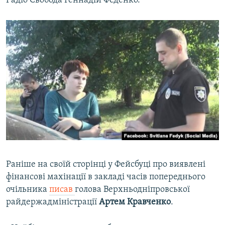
Радіо Свобода Геннадій Феденко.
Раніше на своїй сторінці у Фейсбуці про виявлені
фінансові махінації в закладі часів попереднього
очільника
писав
голова Верхньодніпровської
райдержадміністрації
Артем Кравченко
.