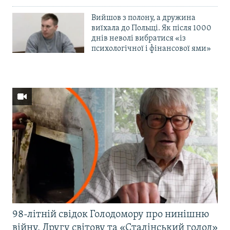
Вийшов з полону, а дружина
виїхала до Польщі. Як після 1000
днів неволі вибратися «із
психологічної і фінансової ями»
98-літній свідок Голодомору про нинішню
війну, Другу світову та «Сталінський голод»