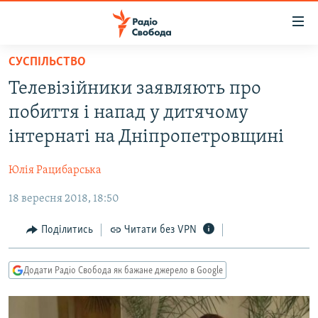
Доступність
посилання
Перейти
СУСПІЛЬСТВО
до
РАДІО СВОБОДА – 70 РОКІВ
​Телевізійники заявляють про
основного
ВСЕ ЗА ДОБУ
матеріалу
побиття і напад у дитячому
СТАТТІ
Перейти
інтернаті на Дніпропетровщині
до
ВІЙНА
ПОЛІТИКА
основної
Юлія Рацибарська
РОСІЙСЬКА «ФІЛЬТРАЦІЯ»
ЕКОНОМІКА
навігації
Перейти
18 вересня 2018, 18:50
ДОНБАС.РЕАЛІЇ
СУСПІЛЬСТВО
до
КРИМ.РЕАЛІЇ
КУЛЬТУРА
Поділитись
Читати без VPN
пошуку
ТИ ЯК?
СПОРТ
Додати Радіо Свобода як бажане джерело в Google
СХЕМИ
УКРАЇНА
КИТАЙ.ВИКЛИКИ
СВІТ