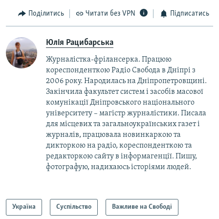
Поділитись
Читати без VPN
Підписатись
Юлія Рацибарська
Журналістка-фрілансерка. Працюю
кореспонденткою Радіо Свобода в Дніпрі з
2006 року. Народилась на Дніпропетровщині.
Закінчила факультет систем і засобів масової
комунікації Дніпровського національного
університету – магістр журналістики. Писала
для місцевих та загальноукраїнських газет і
журналів, працювала новинкаркою та
дикторкою на радіо, кореспонденткою та
редакторкою сайту в інформагенції. Пишу,
фотографую, надихаюсь історіями людей.
Україна
Суспільство
Важливе на Свободі