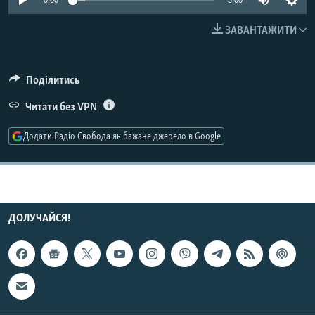
0:00
3:00
МУЛЬТИМЕДІА
ЗАВАНТАЖИТИ
ФОТО
СПЕЦПРОЄКТИ
Поділитись
ПОДКАСТИ
Читати без VPN
КРИМ РЕАЛІЇ
Додати Радіо Свобода як бажане джерело в Google
РУС
УКР
КТАТ
ДОЛУЧАЙСЯ!
ДОЛУЧАЙСЯ!