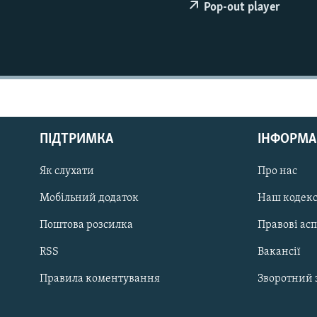
МУЛЬТИМЕДІА
Pop-out player
ФОТО
СПЕЦПРОЄКТИ
ПОДКАСТИ
ПІДТРИМКА
ІНФОРМА
Як слухати
Про нас
КРИМ РЕАЛІЇ
РУС
Мобільний додаток
Наш кодек
УКР
Поштова розсилка
Правові ас
КТАТ
RSS
Вакансії
Правила коментування
Зворотний 
ДОЛУЧАЙСЯ!