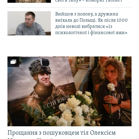
свої в тилу» – комбриг Габінет
Вийшов з полону, а дружина
виїхала до Польщі. Як після 1000
днів неволі вибратися «із
психологічної і фінансової ями»
Прощання з пошуковцем тіл Олексієм