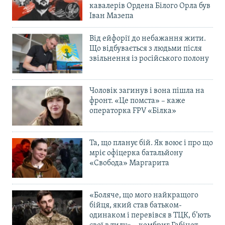
кавалерів Ордена Білого Орла був
Іван Мазепа
Від ейфорії до небажання жити.
Що відбувається з людьми після
звільнення із російського полону
Чоловік загинув і вона пішла на
фронт. «Це помста» – каже
операторка FPV «Білка»
Та, що планує бій. Як воює і про що
мріє офіцерка батальйону
«Свобода» Маргарита
«Боляче, що мого найкращого
бійця, який став батьком-
одинаком і перевівся в ТЦК, б’ють