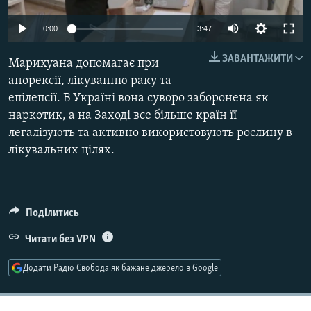
МУЛЬТИМЕДІА
0:00
3:47
ФОТО
ЗАВАНТАЖИТИ
СПЕЦПРОЄКТИ
Марихуана допомагає при
анорексії, лікуванню раку та
ПОДКАСТИ
епілепсії. В Україні вона суворо заборонена як
наркотик, а на Заході все більше країн її
КРИМ РЕАЛІЇ
легалізують та активно використовують рослину в
РУС
лікувальних цілях.
УКР
КТАТ
Поділитись
ДОЛУЧАЙСЯ!
Читати без VPN
Додати Радіо Свобода як бажане джерело в Google