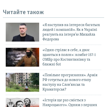
Усі сайти RFE/RL
Читайте також
«Я наступив на інтереси багатьох
людей і компаній». Як в Україні
реагують на інтерв’ю Михайла
Федорова
«Один стріляє в себе, а двоє
здаються в полон»: комбат 157-ї
ОМБр про Костянтинівку та
ближні бої
«Повільне прогризання». Армія
РФ готується до нового етапу
наступу на Слов’янськ та
Краматорськ?
«Історія ще раз сміється з
Навроцького». Одним з перших