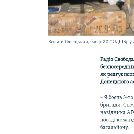
Віталій Пясецький, боєць 80-ї ОДШБр у 
Радіо Свобода
безпосередніх
як реагує пси
Донецького а
– Я боєць 3-г
бригади. Споч
навідника АГ
посаді команд
батальйону.