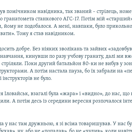
був помічником навідника, так званий – стрілець, номе
о гранатомета станкового АГС-17. Потім мій «старший
ди, йому не подобалося. А мені, навпаки, було прикольн
вати». Тому я став навідником.
досить добре. Без ніяких зволікань та зайвих «задовбу
навчання, кинувши по разу учбову гранату, далі ми вж
о стріляли. Поки другий батальйон 80-ки не вибув у зон
структорами. А потім настала пауза, бо їх забрали на «пе
ні інструкторів не було.
ся Іловайськ, взагалі була «жара» і «видно», до нас, що
или. А потім десь із середини вересня розпочалося ін
а у нас там дружньою, я зі всіма товаришував. У нас бу
бухав», ну, або не «попадав», бо не «чудив», коли навіть