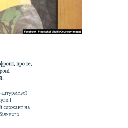
фронт, про те,
роні
й.
но-штурмової
уги і
й сержант на
більного