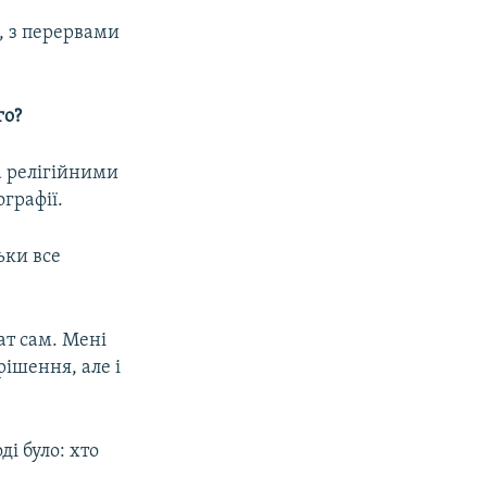
о, з перервами
го?
за релігійними
графії.
льки все
ат сам. Мені
рішення, але і
і було: хто