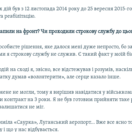
х дій був з 12 листопада 2014 року до 25 вересня 2015-г
та реабілітацію.
рапили на фронт? Чи проходили строкову службу до цьо
 особисте рішення, яке далося мені дуже непросто, бо 
 я строкову службу не служив. Є такий факт у моїй біо
дій на сході я, звісно, все відстежував і розумів, наскі
атку думав «волонтерити», але серце казало інше.
мене не могли, тому я вирішив навідатися у військком
 контракт на 3 роки. Я не був готовим прийняти таке 
 залишатися не міг.
иміла «Саурка», Луганський аеропорт… Вже все ясно тод
 і що у нас відбувається.