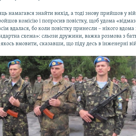
яць намагався знайти вихід, а тоді знову прийшов у ві
ойшов комісію і попросив повістку, щоб удома «відмаз
овсім вдалася, бо коли повістку принесли – нікого вдома 
тандартна схема»: сльози дружини, важка розмова з ба
х якось вмовити, сказавши, що піду десь в інженерні ві