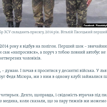
Бр ЗСУ складають присягу, 2014 рік. Віталій Пясецький перши
ня 2014 року я відбув на полігон. Перший шок – звичайн
ли сам «напросився», а поруч з тобою повний автобус не
нетверезих чоловіків.
, – думаю. І почав я проситися у десантні війська. У льв
друг Федя Місюра, ми з ним в одному клубі займалися
 чотирьох. Дехто, щоправда, і свідомість втрачав під 
о медика, коли сказали, що за пару тижнів ми можемо