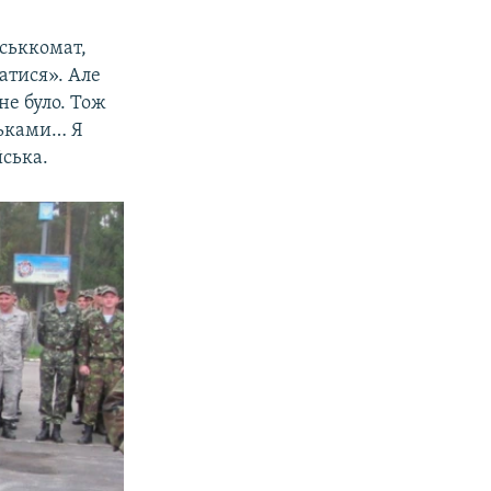
йськкомат,
атися». Але
не було. Тож
тьками… Я
йська.