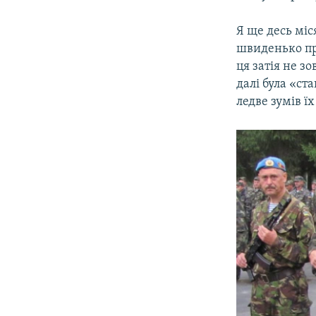
Я ще десь міс
швиденько пр
ця затія не з
далі була «с
ледве зумів ї