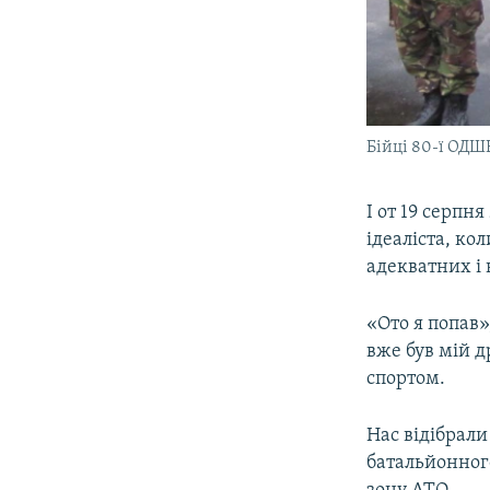
Бійці 80-ї ОДШ
​І от 19 серп
ідеаліста, ко
адекватних і 
«Ото я попав»
вже був мій 
спортом.
Нас відібрали
батальйонног