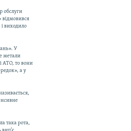
р обслуги
» відмовився
о і виходило
вань». У
е метали
і АТО, то вони
редок», а у
 називається,
тенсивне
ла така рота,
 вип’є.