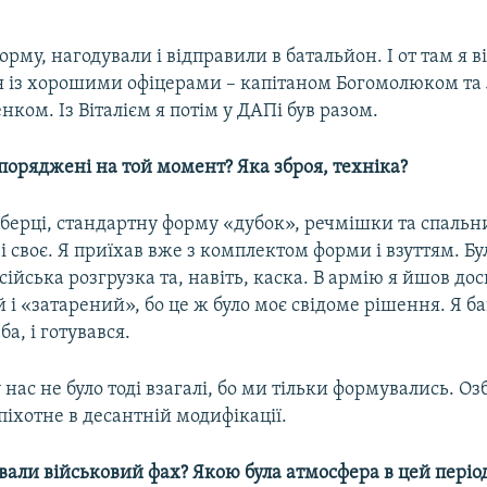
рму, нагодували і відправили в батальйон. І от там я в
 із хорошими офіцерами – капітаном Богомолюком та
нком. Із Віталієм я потім у ДАПі був разом.
споряджені на той момент? Яка зброя, техніка?
 берці, стандартну форму «дубок», речмішки та спальни
 і своє. Я приїхав вже з комплектом форми і взуттям. Бу
ійська розгрузка та, навіть, каска. В армію я йшов дос
 і «затарений», бо це ж було моє свідоме рішення. Я б
ба, і готувався.
у нас не було тоді взагалі, бо ми тільки формувались. О
піхотне в десантній модифікації.
вали військовий фах? Якою була атмосфера в цей періо