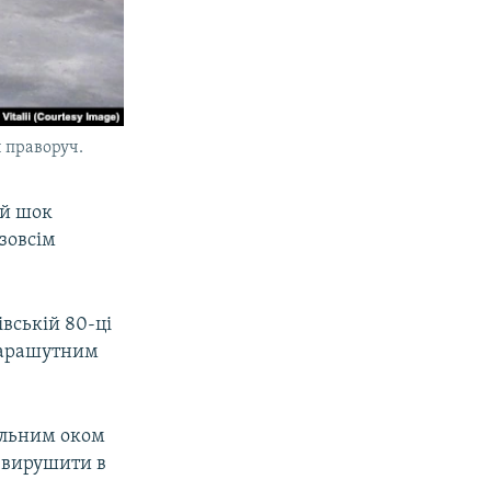
й праворуч.
ий шок
 зовсім
івській 80-ці
 парашутним
пильним оком
 вирушити в