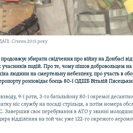
ДАПі. Січень 2015 року
 продовжує збирати свідчення про війну на Донбасі від
 учасників подій. Про те, чому пішов добровольцем на 
хіка людини на смертельну небезпеку, про участь в обо
еропорту розповідає боєць 80-ї ОДШБ Віталій Пясецьки
о взводу, 9-ї роти, 3-го батальйону 80-ї окремої десант
атку ніс службу на посаді стрільця, а потім номера обсл
С. Завершив своє перебування в АТО у званні молодши
ира відділення на той час уже 122-го окремого аеромо