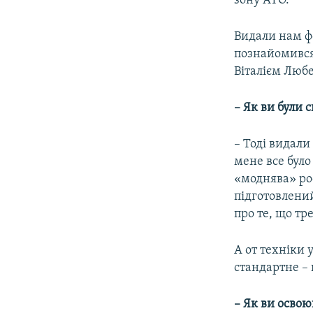
зону АТО.
Видали нам фо
познайомився
Віталієм Любе
– Як ви були 
– Тоді видали
мене все було
«моднява» рос
підготовлений
про те, що тре
А от техніки 
стандартне – 
– Як ви освою