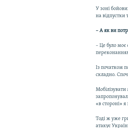
У зоні бойови
на відпустки 
– А
я
к ви пот
– Це було моє
переконаннями
Із початком по
складно. Споч
Мобілізувати 
запропонували
«в стороні» я
Тоді ж уже гр
атакує Україну