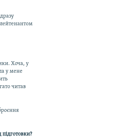
ідразу
 лейтенантом
ки. Хоча, у
ла у мене
ить
агато читав
зброєння
д підготовки?