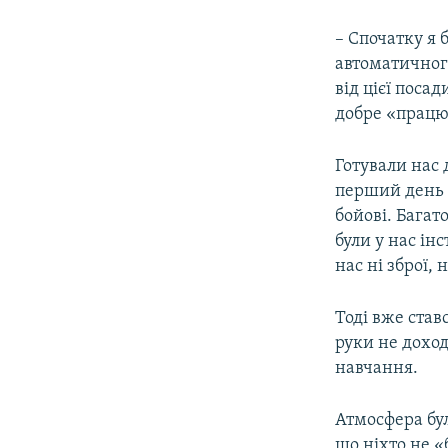
– Спочатку я 
автоматичног
від цієї поса
добре «працю
Готували нас 
перший день 
бойові. Багат
були у нас ін
нас ні зброї, 
Тоді вже став
руки не доход
навчання.
Атмосфера бул
що ніхто не «