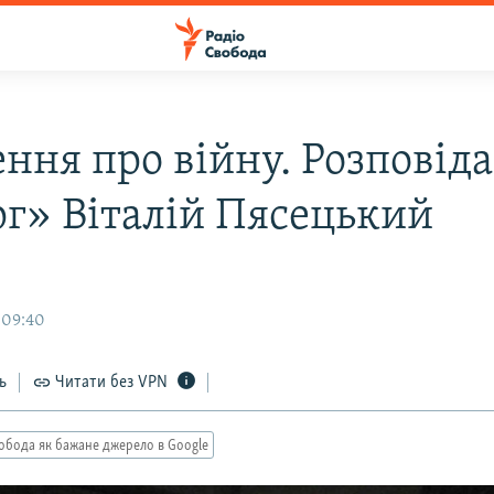
ння про війну. Розповіда
рг» Віталій Пясецький
 09:40
ь
Читати без VPN
обода як бажане джерело в Google