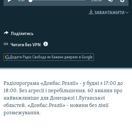
0:00
1:00:00
МУЛЬТИМЕДІА
ЗАВАНТАЖИТИ
ФОТО
СПЕЦПРОЄКТИ
Поділитись
ПОДКАСТИ
Читати без VPN
КРИМ РЕАЛІЇ
Додати Радіо Свобода як бажане джерело в Google
РУС
УКР
КТАТ
Радіопрограма «Донбас.Реалії» - у будні з 17:00 до
18:00. Без агресії і перебільшення. 60 хвилин про
найважливіше для Донецької і Луганської
ДОЛУЧАЙСЯ!
областей. «Донбас.Реалії» - новини без лінії
розмежування.