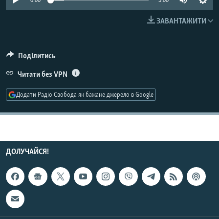
0:00
3:00
МУЛЬТИМЕДІА
ЗАВАНТАЖИТИ
ФОТО
СПЕЦПРОЄКТИ
Поділитись
ПОДКАСТИ
Читати без VPN
КРИМ РЕАЛІЇ
Додати Радіо Свобода як бажане джерело в Google
РУС
УКР
КТАТ
ДОЛУЧАЙСЯ!
ДОЛУЧАЙСЯ!