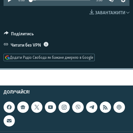
0:00
3:00
МУЛЬТИМЕДІА
ЗАВАНТАЖИТИ
ФОТО
СПЕЦПРОЄКТИ
Поділитись
ПОДКАСТИ
Читати без VPN
КРИМ РЕАЛІЇ
Додати Радіо Свобода як бажане джерело в Google
РУС
УКР
КТАТ
ДОЛУЧАЙСЯ!
ДОЛУЧАЙСЯ!