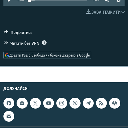
0:00
3:00
КИТАЙ.ВИКЛИКИ
ЗАВАНТАЖИТИ
МУЛЬТИМЕДІА
ФОТО
Поділитись
СПЕЦПРОЄКТИ
Читати без VPN
ПОДКАСТИ
Додати Радіо Свобода як бажане джерело в Google
КРИМ РЕАЛІЇ
РУС
УКР
ДОЛУЧАЙСЯ!
КТАТ
ДОЛУЧАЙСЯ!