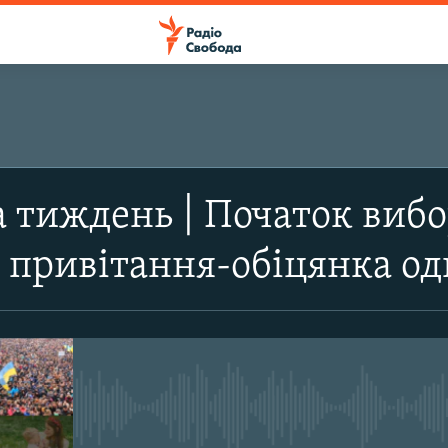
а тиждень | Початок вибо
 привітання-обіцянка од
No media source currently avail