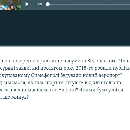
0:00
ції на новорічне привітання шоумена Зеленського. Чи п
сурдні заяви, які протягом року 2018-го робили публіч
в окупованому Симефополі будували новий аеропорт?
 дізнаємося, як там спортом лікують від алкоголю та
ра за океаном допомагає Україні? Якими були успіхи
к, що минув?