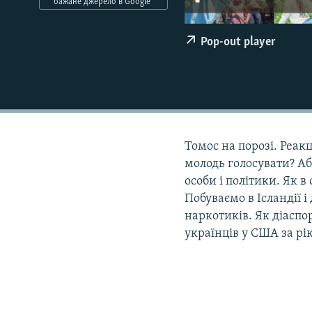
МУЛЬТИМЕДІА
бажане джерело в Google
ФОТО
Pop-out player
СПЕЦПРОЄКТИ
ПОДКАСТИ
Томос на порозі. Реак
молодь голосувати? Аб
особи і політики. Як 
Побуваємо в Ісландії і
наркотиків. Як діаспо
українців у США за рі