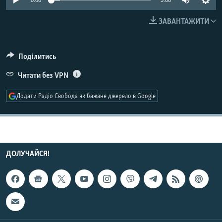
0:00
3:00
МУЛЬТИМЕДІА
ЗАВАНТАЖИТИ
ФОТО
СПЕЦПРОЄКТИ
Поділитись
ПОДКАСТИ
Читати без VPN
КРИМ РЕАЛІЇ
Додати Радіо Свобода як бажане джерело в Google
РУС
УКР
КТАТ
ДОЛУЧАЙСЯ!
ДОЛУЧАЙСЯ!