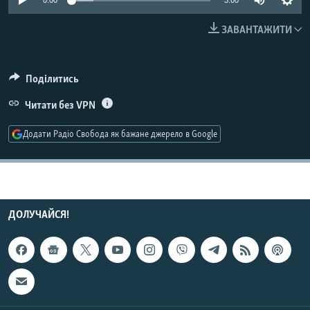
0:00
3:00
МУЛЬТИМЕДІА
ЗАВАНТАЖИТИ
ФОТО
СПЕЦПРОЄКТИ
Поділитись
ПОДКАСТИ
Читати без VPN
КРИМ РЕАЛІЇ
Додати Радіо Свобода як бажане джерело в Google
РУС
УКР
КТАТ
ДОЛУЧАЙСЯ!
ДОЛУЧАЙСЯ!