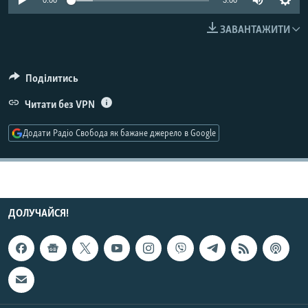
0:00
3:00
КИТАЙ.ВИКЛИКИ
ЗАВАНТАЖИТИ
МУЛЬТИМЕДІА
ФОТО
Поділитись
СПЕЦПРОЄКТИ
Читати без VPN
ПОДКАСТИ
Додати Радіо Свобода як бажане джерело в Google
КРИМ РЕАЛІЇ
РУС
УКР
ДОЛУЧАЙСЯ!
КТАТ
ДОЛУЧАЙСЯ!