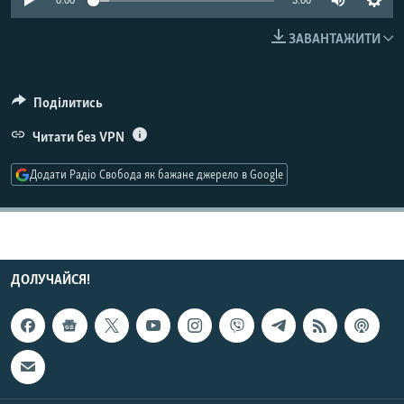
0:00
3:00
МУЛЬТИМЕДІА
ЗАВАНТАЖИТИ
ФОТО
СПЕЦПРОЄКТИ
Поділитись
ПОДКАСТИ
Читати без VPN
КРИМ РЕАЛІЇ
Додати Радіо Свобода як бажане джерело в Google
РУС
УКР
КТАТ
ДОЛУЧАЙСЯ!
ДОЛУЧАЙСЯ!