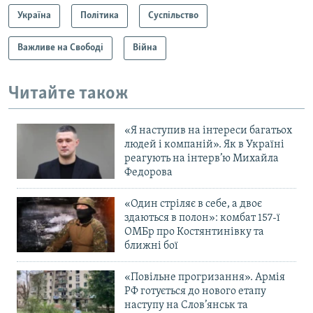
Україна
Політика
Суспільство
Важливе на Свободі
Війна
Читайте також
«Я наступив на інтереси багатьох
людей і компаній». Як в Україні
реагують на інтерв’ю Михайла
Федорова
«Один стріляє в себе, а двоє
здаються в полон»: комбат 157-ї
ОМБр про Костянтинівку та
ближні бої
«Повільне прогризання». Армія
РФ готується до нового етапу
наступу на Слов’янськ та