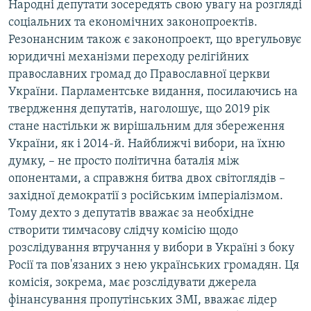
Народні депутати зосередять свою увагу на розгляді
Усі сайти RFE/RL
соціальних та економічних законопроектів.
Резонансним також є законопроект, що врегульовує
юридичні механізми переходу релігійних
православних громад до Православної церкви
України. Парламентське видання, посилаючись на
твердження депутатів, наголошує, що 2019 рік
стане настільки ж вирішальним для збереження
України, як і 2014-й. Найближчі вибори, на їхню
думку, – не просто політична баталія між
опонентами, а справжня битва двох світоглядів –
західної демократії з російським імперіалізмом.
Тому дехто з депутатів вважає за необхідне
створити тимчасову слідчу комісію щодо
розслідування втручання у вибори в Україні з боку
Росії та пов'язаних з нею українських громадян. Ця
комісія, зокрема, має розслідувати джерела
фінансування пропутінських ЗМІ, вважає лідер