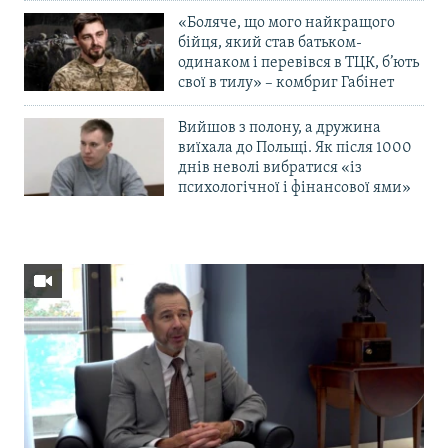
«Боляче, що мого найкращого
бійця, який став батьком-
одинаком і перевівся в ТЦК, б’ють
свої в тилу» – комбриг Габінет
Вийшов з полону, а дружина
виїхала до Польщі. Як після 1000
днів неволі вибратися «із
психологічної і фінансової ями»