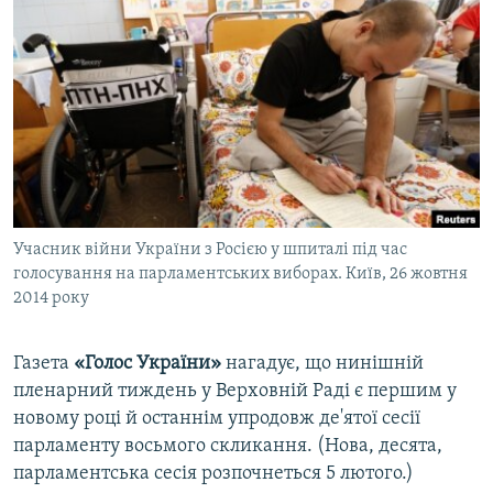
МУЛЬТИМЕДІА
ФОТО
СПЕЦПРОЄКТИ
ПОДКАСТИ
КРИМ РЕАЛІЇ
РУС
Учасник війни України з Росією у шпиталі під час
УКР
голосування на парламентських виборах. Київ, 26 жовтня
2014 року
КТАТ
Газета
«Голос України»
нагадує, що нинішній
ДОЛУЧАЙСЯ!
пленарний тиждень у Верховній Раді є першим у
новому році й останнім упродовж де'ятої сесії
парламенту восьмого скликання. (Нова, десята,
парламентська сесія розпочнеться 5 лютого.)