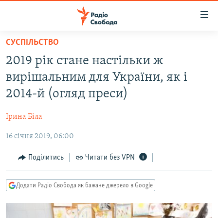
Доступність
посилання
Перейти
СУСПІЛЬСТВО
до
РАДІО СВОБОДА – 70 РОКІВ
2019 рік стане настільки ж
основного
ВСЕ ЗА ДОБУ
матеріалу
вирішальним для України, як і
СТАТТІ
Перейти
2014-й (огляд преси)
до
ВІЙНА
ПОЛІТИКА
основної
Ірина Біла
РОСІЙСЬКА «ФІЛЬТРАЦІЯ»
ЕКОНОМІКА
навігації
Перейти
16 січня 2019, 06:00
ДОНБАС.РЕАЛІЇ
СУСПІЛЬСТВО
до
КРИМ.РЕАЛІЇ
КУЛЬТУРА
Поділитись
Читати без VPN
пошуку
ТИ ЯК?
СПОРТ
Додати Радіо Свобода як бажане джерело в Google
СХЕМИ
УКРАЇНА
КИТАЙ.ВИКЛИКИ
СВІТ