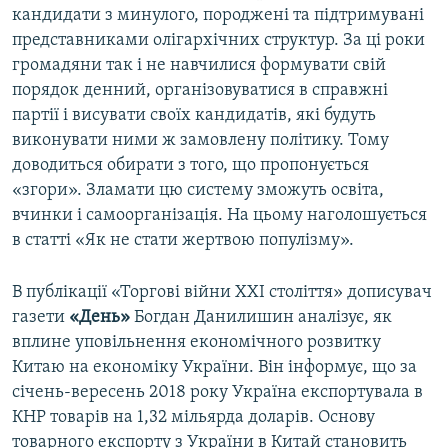
кандидати з минулого, породжені та підтримувані
представниками олігархічних структур. За ці роки
громадяни так і не навчилися формувати свій
порядок денний, організовуватися в справжні
партії і висувати своїх кандидатів, які будуть
виконувати ними ж замовлену політику. Тому
доводиться обирати з того, що пропонується
«згори». Зламати цю систему зможуть освіта,
вчинки і самоорганізація. На цьому наголошується
в статті «Як не стати жертвою популізму».
В публікації «Торгові війни ХХІ століття» дописувач
газети
«День»
Богдан Данилишин аналізує, як
вплине уповільнення економічного розвитку
Китаю на економіку України. Він інформує, що за
січень-вересень 2018 року Україна експортувала в
КНР товарів на 1,32 мільярда доларів. Основу
товарного експорту з України в Китай становить