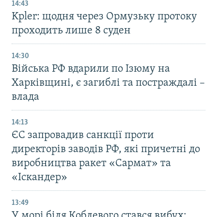
14:43
Kpler: щодня через Ормузьку протоку
проходить лише 8 суден
14:30
Війська РФ вдарили по Ізюму на
Харківщині, є загиблі та постраждалі –
влада
14:13
ЄС запровадив санкції проти
директорів заводів РФ, які причетні до
виробництва ракет «Сармат» та
«Іскандер»
13:49
У морі біля Коблевого стався вибух: