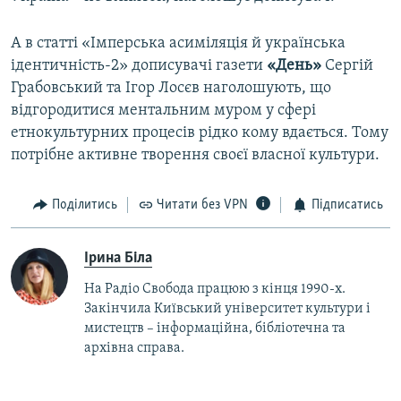
А в статті «Імперська асиміляція й українська
ідентичність-2» дописувачі газети
«День»
Сергій
Грабовський та Ігор Лосєв наголошують, що
відгородитися ментальним муром у сфері
етнокультурних процесів рідко кому вдається. Тому
потрібне активне творення своєї власної культури.
Поділитись
Читати без VPN
Підписатись
Ірина Біла
На Радіо Свобода працюю з кінця 1990-х.
Закінчила Київський університет культури і
мистецтв – інформаційна, бібліотечна та
архівна справа.