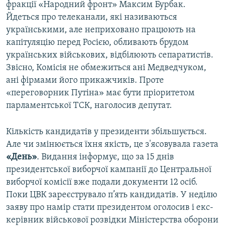
фракції «Народний фронт» Максим Бурбак.
Йдеться про телеканали, які називаються
українськими, але неприховано працюють на
капітуляцію перед Росією, обливають брудом
українських військових, відбілюють сепаратистів.
Звісно, Комісія не обмежиться ані Медведчуком,
ані фірмами його прикажчиків. Проте
«переговорник Путіна» має бути пріоритетом
парламентської ТСК, наголосив депутат.
Кількість кандидатів у президенти збільшується.
Але чи змінюється їхня якість, це з'ясовувала газета
«День»
. Видання інформує, що за 15 днів
президентської виборчої кампанії до Центральної
виборчої комісії вже подали документи 12 осіб.
Поки ЦВК зареєструвало п’ять кандидатів. У неділю
заяву про намір стати президентом оголосив і екс-
керівник військової розвідки Міністерства оборони