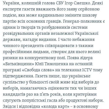
України, колишній голова СБУ Ігор Смешко. Деякі
експерти газети вважають його заяву серйозною
подією, яка може кардинально змінити шахову
партію всіх основних гравців. Генерал-полковник є
одним із творців та розбудовників системи
розвідувальних органів незалежної Української
держави, нагадує видання. І часто небажання
чинного президента співпрацювати з такими
професійними людьми, створює для нього великі
ризики на конкурентному полі. Поява лідера
«Батьківщини» Юлії Тимошенка на останній
програмі «Свобода слова» на телеканал ICTV тому
підтвердження. Газета пише, що українське
суспільство у більшості своїй живе від виборів до
виборів, намагаючись оцінювати тих чи інших
кандидатів раз на п’ять років, коли критеріями
слугують популістські гасла або продуктові набори.
Звідси і відповідна «колода карт» – в основному