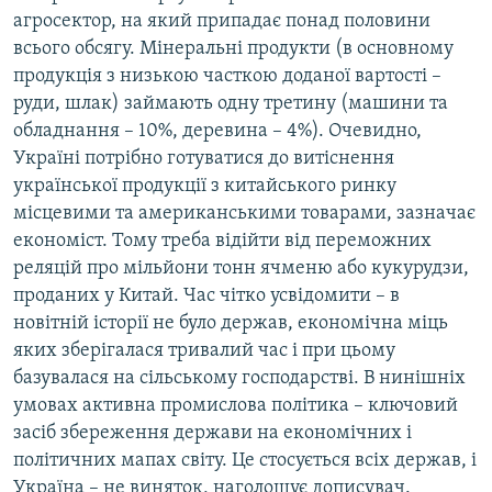
агросектор, на який припадає понад половини
всього обсягу. Мінеральні продукти (в основному
продукція з низькою часткою доданої вартості –
руди, шлак) займають одну третину (машини та
обладнання – 10%, деревина – 4%). Очевидно,
Україні потрібно готуватися до витіснення
української продукції з китайського ринку
місцевими та американськими товарами, зазначає
економіст. Тому треба відійти від переможних
реляцій про мільйони тонн ячменю або кукурудзи,
проданих у Китай. Час чітко усвідомити – в
новітній історії не було держав, економічна міць
яких зберігалася тривалий час і при цьому
базувалася на сільському господарстві. В нинішніх
умовах активна промислова політика – ключовий
засіб збереження держави на економічних і
політичних мапах світу. Це стосується всіх держав, і
Україна – не виняток, наголошує дописувач.