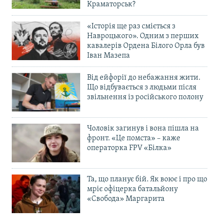
Краматорськ?
«Історія ще раз сміється з
Навроцького». Одним з перших
кавалерів Ордена Білого Орла був
Іван Мазепа
Від ейфорії до небажання жити.
Що відбувається з людьми після
звільнення із російського полону
Чоловік загинув і вона пішла на
фронт. «Це помста» – каже
операторка FPV «Білка»
Та, що планує бій. Як воює і про що
мріє офіцерка батальйону
«Свобода» Маргарита