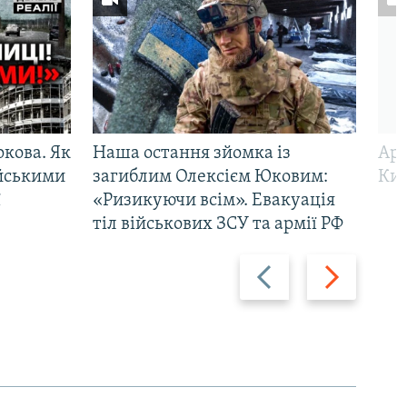
ркова. Як
Наша остання зйомка із
Арм
ійськими
загиблим Олексієм Юковим:
Киї
ї
«Ризикуючи всім». Евакуація
тіл військових ЗСУ та армії РФ
Назад
Вперед