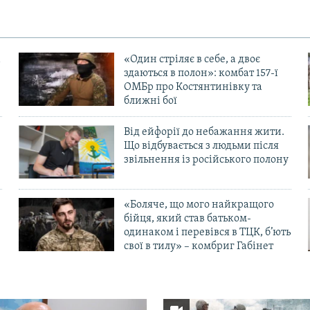
«Один стріляє в себе, а двоє
здаються в полон»: комбат 157-ї
ОМБр про Костянтинівку та
ближні бої
Від ейфорії до небажання жити.
Що відбувається з людьми після
в
звільнення із російського полону
«Боляче, що мого найкращого
бійця, який став батьком-
одинаком і перевівся в ТЦК, б’ють
свої в тилу» – комбриг Габінет