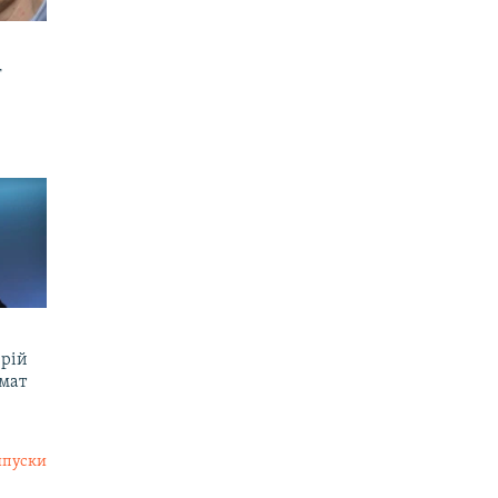
г
ерій
омат
ипуски