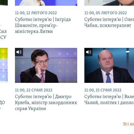
11:00, 12 ЛЮТОГО 2022
11:00, 05 ЛЮТОГО 2022
й
Суботнє інтерв’ю | Інґріда
Суботнє інтерв’ю | Оле
–
Шимоніте, прем’єр-
Чабан, психотерапевт
Сил
міністерка Литви
ЗСУ
11:00, 22 СІЧНЯ 2022
11:00, 15 СІЧНЯ 2022
й
Суботнє інтерв’ю | Дмитро
Суботнє інтерв’ю | Вал
РДО
Кулеба, міністр закордонних
Чалий, політик і дипл
у
справ України
Всі в