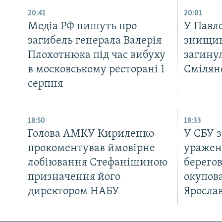
20:41
20:01
Медіа РФ пишуть про
У Павло
загибель генерала Валерія
знищив
Плохотнюка під час вибуху
загинул
в московському ресторані 1
Смілян
серпня
18:50
18:33
Голова АМКУ Кириленко
У СБУ 
прокоментував ймовірне
уражен
лобіювання Стефанішиною
берегов
призначення його
окупова
директором НАБУ
Ярослав
КРИМ РЕАЛІЇ
РУС