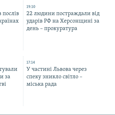
19:10
 послів
22 людини постраждали від
країнах
ударів РФ на Херсонщині за
день – прокуратура
17:14
тували
У частині Львова через
и за
спеку зникло світло –
тві
міська рада