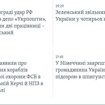
19:29
граді удар РФ
Зеленський звільнив
 депо «Укрпошти»,
України у чотирьох 
и дві працівниці –
ський
17:45
заявили про
У Німеччині заареш
ня кораблів
громадянина Україн
ої охорони ФСБ в
підозрою в шпигунс
ній Керчі й НПЗ в
лі