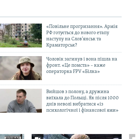
«Повільне прогризання». Армія
РФ готується до нового етапу
наступу на Слов’янськ та
Краматорськ?
Чоловік загинув і вона пішла на
фронт. «Це помста» – каже
операторка FPV «Білка»
Вийшов з полону, а дружина
виїхала до Польщі. Як після 1000
днів неволі вибратися «із
психологічної і фінансової ями»