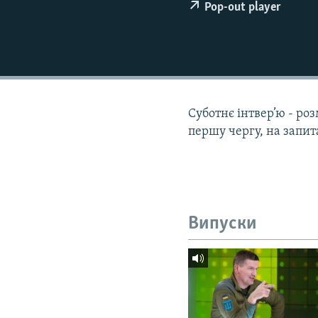
МУЛЬТИМЕДІА
Pop-out player
ФОТО
СПЕЦПРОЄКТИ
ПОДКАСТИ
Суботнє інтвер’ю - роз
першу чергу, на запит
Випуски