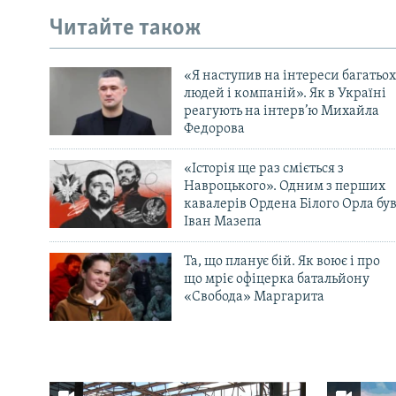
Читайте також
«Я наступив на інтереси багатьох
людей і компаній». Як в Україні
реагують на інтерв’ю Михайла
Федорова
«Історія ще раз сміється з
Навроцького». Одним з перших
кавалерів Ордена Білого Орла бу
Іван Мазепа
Та, що планує бій. Як воює і про
що мріє офіцерка батальйону
«Свобода» Маргарита