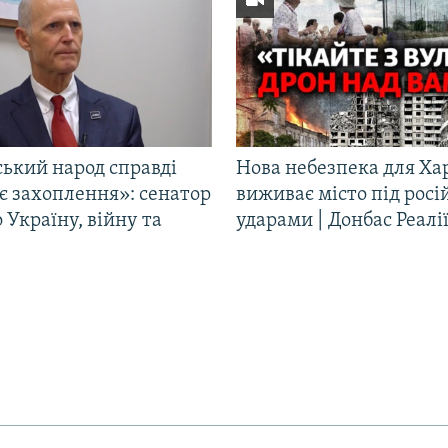
ський народ справді
Нова небезпека для Ха
є захоплення»: сенатор
виживає місто під рос
Україну, війну та
ударами | Донбас Реалі